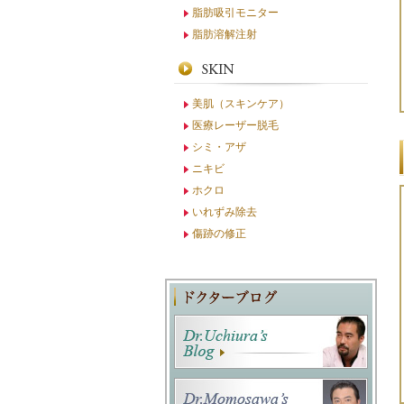
脂肪吸引モニター
脂肪溶解注射
美肌（スキンケア）
医療レーザー脱毛
シミ・アザ
ニキビ
ホクロ
いれずみ除去
傷跡の修正