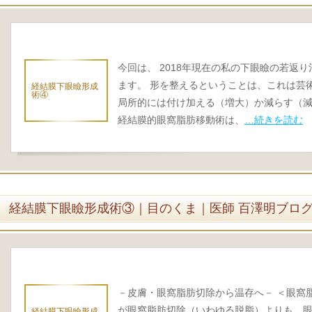
今回は、 2018年現在の私の下眼瞼の若返
ます。 形を整えるということは、これは芸
経結膜下眼瞼形成
術④
局所的には付け加える（増大）か減らす（
経結膜的眼窩脂肪移動術は、
…続きを読む
経結膜下眼瞼形成術③｜目のくま｜医師 百澤明ブロ
－皮膚・眼窩脂肪切除から温存へ－ ＜眼窩
が眼窩脂肪切除（いわゆる脱脂）よりも、
経結膜下眼瞼形成