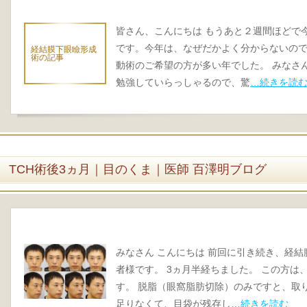
皆さん、こんにちは もうあと２週間ほどで
です。今年は、なぜだかよく分からないの
経結膜下眼瞼形成
術の記事
動術のご希望の方が多い年でした。 みなさ
勉強していらっしゃるので、驚
…続きを読
TCH術後3ヵ月｜目のくま｜医師 百澤明ブログ
みなさん こんにちは 前回に引き続き、経
者様です。 3ヵ月半経ちました。 この方
す。 脱脂（眼窩脂肪切除）のみですと、取
足りなくて、目袋が残存し
…続きを読む