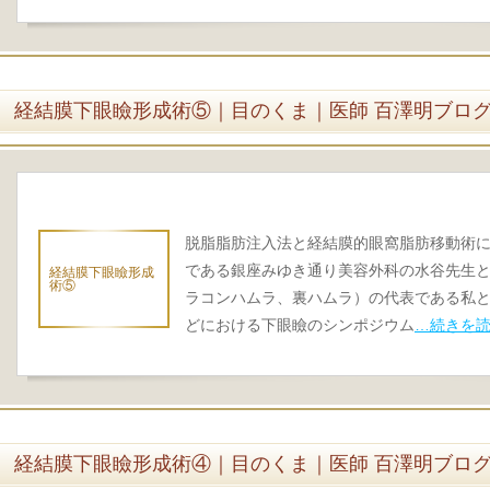
経結膜下眼瞼形成術⑤｜目のくま｜医師 百澤明ブロ
脱脂脂肪注入法と経結膜的眼窩脂肪移動術に
である銀座みゆき通り美容外科の水谷先生と
経結膜下眼瞼形成
術⑤
ラコンハムラ、裏ハムラ）の代表である私と
どにおける下眼瞼のシンポジウム
…続きを
経結膜下眼瞼形成術④｜目のくま｜医師 百澤明ブロ