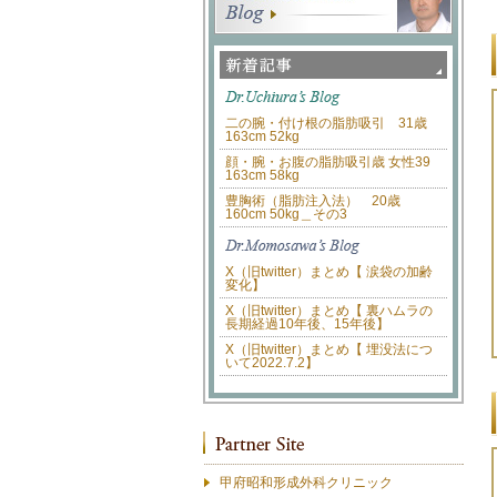
二の腕・付け根の脂肪吸引 31歳
163cm 52kg
顔・腕・お腹の脂肪吸引歳 女性39
163cm 58kg
豊胸術（脂肪注入法） 20歳
160cm 50kg＿その3
X（旧twitter）まとめ【 涙袋の加齢
変化】
X（旧twitter）まとめ【 裏ハムラの
長期経過10年後、15年後】
X（旧twitter）まとめ【 埋没法につ
いて2022.7.2】
甲府昭和形成外科クリニック