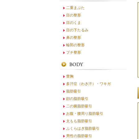
二重まぶた
目の整形
目のくま
目の下たるみ
鼻の整形
輪郭の整形
プチ整形
豊胸
多汗症（わき汗）・ワキガ
脂肪吸引
顔の脂肪吸引
二の腕脂肪吸引
お腹・腰周り脂肪吸引
太もも脂肪吸引
ふくらはぎ脂肪吸引
男性の脂肪吸引