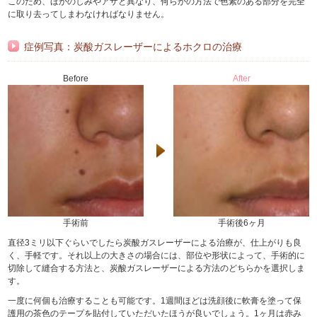
このため、ほかのしみやアザと異なり、何らかの方法で色素のある部分を完全
に取り去ってしまわなければなりません。
症例写真：炭酸ガスレーザーによるホクロの治療
Before
After
手術前
手術後6ヶ月
直径3ミリ以下ぐらいでしたら炭酸ガスレーザーによる治療が、仕上がりも良
く、手軽です。それ以上の大きさの場合には、部位や形状によって、手術的に
切除して縫合する方法と、炭酸ガスレーザーによる方法のどちらかを選択しま
す。
一度に何個も治療することも可能です。1週間ほどは洗顔後に軟膏を塗って保
護用の茶色のテープを貼付していただいたほうが良いでしょう。1ヶ月は赤み