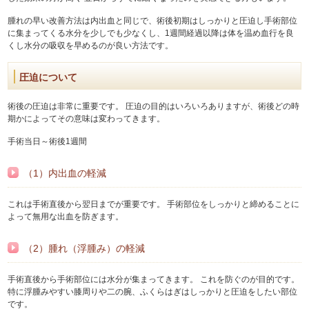
腫れの早い改善方法は内出血と同じで、術後初期はしっかりと圧迫し手術部位
に集まってくる水分を少しでも少なくし、1週間経過以降は体を温め血行を良
くし水分の吸収を早めるのが良い方法です。
圧迫について
術後の圧迫は非常に重要です。 圧迫の目的はいろいろありますが、術後どの時
期かによってその意味は変わってきます。
手術当日～術後1週間
（1）内出血の軽減
これは手術直後から翌日までが重要です。 手術部位をしっかりと締めることに
よって無用な出血を防ぎます。
（2）腫れ（浮腫み）の軽減
手術直後から手術部位には水分が集まってきます。 これを防ぐのが目的です。
特に浮腫みやすい膝周りや二の腕、ふくらはぎはしっかりと圧迫をしたい部位
です。