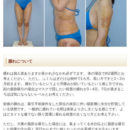
腫れについて
腫れは個人差ありますが多かれ少なかれ必ずでます。 体の場合で約2週間とお
考えください。 ただし、ふくらはぎだけは例外で1カ月。長い方ですと2～3カ
月続きます。 腫れているというより浮腫みが続いているという感じ方ですね。
顔の脂肪吸引の場合はマスクで隠したい程度の腫れが3～4日、7日が過ぎるこ
ろほぼ気にならないレベルとお考えください。
術後の腫れは、吸引手術操作をした部位の炎症に伴い脂肪層に水分が貯留して
いる状態です。 一般的に腫れている間は術前より少し太くなる感じです。 よ
ほどタイトな服でない限り普通に着れる程度の太くなり方とお考え下さい。
ただし、大量の脂肪を吸引した場合には、集まってくる水分以上に脂肪を吸引
した効果の方が高く 翌日からすでに細くなったのを実感できる方もいます。