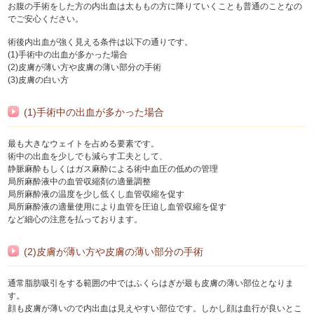
お腹の手術をした方の内出血は太ももの方に降りていくことも普通のことなの
でご安心ください。
術後内出血が強く見える条件は以下の通りです。
(1)手術中の出血が多かった場合
(2)皮膚が薄い方や皮膚の薄い部分の手術
(3)皮膚の白い方
(1)手術中の出血が多かった場合
最も大きなウェイトを占める要素です。
術中の出血を少しでも減らす工夫として、
静脈麻酔もしくはガス麻酔による術中血圧の低めの管理
局所麻酔液中の血管収縮剤の適量調整
局所麻酔液の温度を少し低くし血管収縮を促す
局所麻酔液の適量使用により血管を圧迫し血管収縮を促す
など細心の注意を払っております。
(2)皮膚が薄い方や皮膚の薄い部分の手術
通常脂肪吸引をする範囲の中ではふくらはぎが最も皮膚の薄い部位となりま
す。
顔も皮膚が薄いので内出血は見えやすい部位です。しかし顔は血行が良いとこ