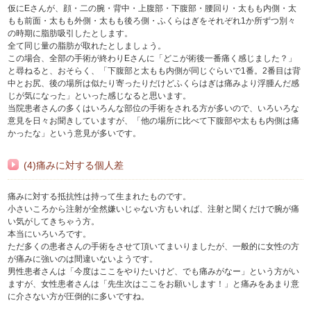
仮にEさんが、顔・二の腕・背中・上腹部・下腹部・腰回り・太もも内側・太
もも前面・太もも外側・太もも後ろ側・ふくらはぎをそれぞれ1か所ずつ別々
の時期に脂肪吸引したとします。
全て同じ量の脂肪が取れたとしましょう。
この場合、全部の手術が終わりEさんに「どこが術後一番痛く感じました？」
と尋ねると、おそらく、「下腹部と太もも内側が同じぐらいで1番。2番目は背
中とお尻、後の場所は似たり寄ったりだけどふくらはぎは痛みより浮腫んだ感
じが気になった」といった感じなると思います。
当院患者さんの多くはいろんな部位の手術をされる方が多いので、いろいろな
意見を日々お聞きしていますが、「他の場所に比べて下腹部や太もも内側は痛
かったな」という意見が多いです。
(4)痛みに対する個人差
痛みに対する抵抗性は持って生まれたものです。
小さいころから注射が全然嫌いじゃない方もいれば、注射と聞くだけで腕が痛
い気がしてきちゃう方。
本当にいろいろです。
ただ多くの患者さんの手術をさせて頂いてまいりましたが、一般的に女性の方
が痛みに強いのは間違いないようです。
男性患者さんは「今度はここをやりたいけど、でも痛みがなー」という方がい
ますが、女性患者さんは「先生次はここをお願いします！」と痛みをあまり意
に介さない方が圧倒的に多いですね。