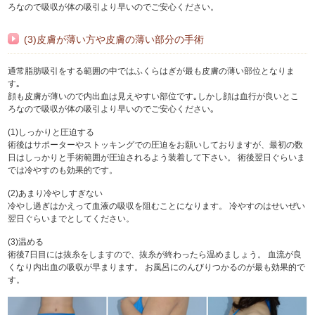
ろなので吸収が体の吸引より早いのでご安心ください。
(3)皮膚が薄い方や皮膚の薄い部分の手術
通常脂肪吸引をする範囲の中ではふくらはぎが最も皮膚の薄い部位となりま
す｡
顔も皮膚が薄いので内出血は見えやすい部位です｡しかし顔は血行が良いとこ
ろなので吸収が体の吸引より早いのでご安心ください｡
(1)しっかりと圧迫する
術後はサポーターやストッキングでの圧迫をお願いしておりますが、最初の数
日はしっかりと手術範囲が圧迫されるよう装着して下さい。 術後翌日ぐらいま
では冷やすのも効果的です。
(2)あまり冷やしすぎない
冷やし過ぎはかえって血液の吸収を阻むことになります。 冷やすのはせいぜい
翌日ぐらいまでとしてください。
(3)温める
術後7日目には抜糸をしますので、抜糸が終わったら温めましょう。 血流が良
くなり内出血の吸収が早まります。 お風呂にのんびりつかるのが最も効果的で
す。