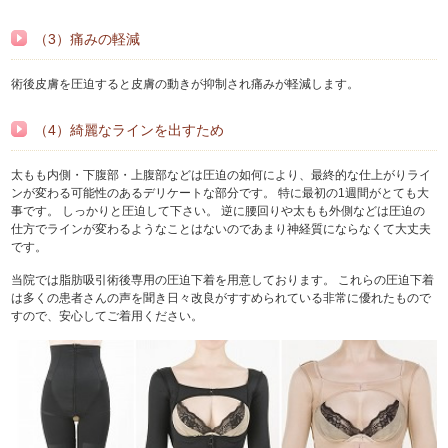
（3）痛みの軽減
術後皮膚を圧迫すると皮膚の動きが抑制され痛みが軽減します。
（4）綺麗なラインを出すため
太もも内側・下腹部・上腹部などは圧迫の如何により、最終的な仕上がりライ
ンが変わる可能性のあるデリケートな部分です。 特に最初の1週間がとても大
事です。 しっかりと圧迫して下さい。 逆に腰回りや太もも外側などは圧迫の
仕方でラインが変わるようなことはないのであまり神経質にならなくて大丈夫
です。
当院では脂肪吸引術後専用の圧迫下着を用意しております。 これらの圧迫下着
は多くの患者さんの声を聞き日々改良がすすめられている非常に優れたもので
すので、安心してご着用ください。