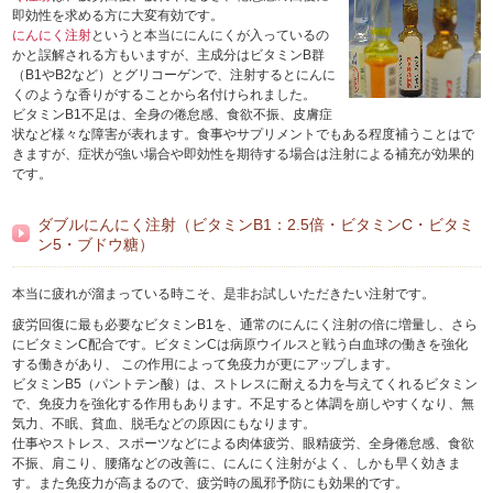
即効性を求める方に大変有効です。
にんにく注射
というと本当ににんにくが入っているの
かと誤解される方もいますが、主成分はビタミンB群
（B1やB2など）とグリコーゲンで、注射するとにんに
くのような香りがすることから名付けられました。
ビタミンB1不足は、全身の倦怠感、食欲不振、皮膚症
状など様々な障害が表れます。食事やサプリメントでもある程度補うことはで
きますが、症状が強い場合や即効性を期待する場合は注射による補充が効果的
です。
ダブルにんにく注射（ビタミンB1：2.5倍・ビタミンC・ビタミ
ン5・ブドウ糖）
本当に疲れが溜まっている時こそ、是非お試しいただきたい注射です。
疲労回復に最も必要なビタミンB1を、通常のにんにく注射の倍に増量し、さら
にビタミンC配合です。ビタミンCは病原ウイルスと戦う白血球の働きを強化
する働きがあり、 この作用によって免疫力が更にアップします。
ビタミンB5（パントテン酸）は、ストレスに耐える力を与えてくれるビタミン
で、免疫力を強化する作用もあります。不足すると体調を崩しやすくなり、無
気力、不眠、貧血、脱毛などの原因にもなります。
仕事やストレス、スポーツなどによる肉体疲労、眼精疲労、全身倦怠感、食欲
不振、肩こり、腰痛などの改善に、にんにく注射がよく、しかも早く効きま
す。また免疫力が高まるので、疲労時の風邪予防にも効果的です。