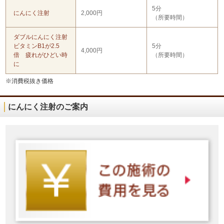
5分
にんにく注射
2,000円
（所要時間）
ダブルにんにく注射
ビタミンB1が2.5
5分
4,000円
倍 疲れがひどい時
（所要時間）
に
※消費税抜き価格
にんにく注射のご案内