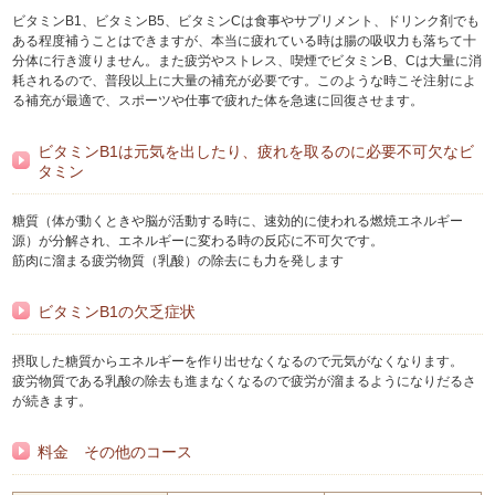
ビタミンB1、ビタミンB5、ビタミンCは食事やサプリメント、ドリンク剤でも
ある程度補うことはできますが、本当に疲れている時は腸の吸収力も落ちて十
分体に行き渡りません。また疲労やストレス、喫煙でビタミンB、Cは大量に消
耗されるので、普段以上に大量の補充が必要です。このような時こそ注射によ
る補充が最適で、スポーツや仕事で疲れた体を急速に回復させます。
ビタミンB1は元気を出したり、疲れを取るのに必要不可欠なビ
タミン
糖質（体が動くときや脳が活動する時に、速効的に使われる燃焼エネルギー
源）が分解され、エネルギーに変わる時の反応に不可欠です。
筋肉に溜まる疲労物質（乳酸）の除去にも力を発します
ビタミンB1の欠乏症状
摂取した糖質からエネルギーを作り出せなくなるので元気がなくなります。
疲労物質である乳酸の除去も進まなくなるので疲労が溜まるようになりだるさ
が続きます。
料金 その他のコース