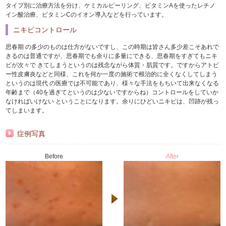
タイプ別に治療方法を分け、ケミカルピーリング、ビタミンAを使ったレチノ
イン酸治療、ビタミンCのイオン導入などを行っています。
ニキビコントロール
思春期 の多少のものは仕方がないですし、この時期は皆さん多少差こそあれで
きるのは普通ですが、思春期でも余りに多量にできる、思春期をすぎてもニキ
ビが次々で きてしまうというのは残念ながら体質・肌質です。ですからアトピ
ー性皮膚炎などと同様、これを何か一度の施術で根治的に全くなくしてしまう
というのは現代 の医療では不可能であり、様々な手法をもちいて出来なくなる
年齢まで（40を過ぎてというのは少ないですからね）コントロールをしていか
なければいけない ということになります。余りにひどいニキビは、凹跡が残っ
てしまいます。
症例写真
Before
After