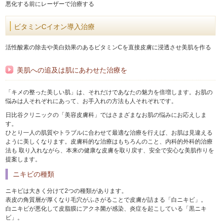
悪化する前にレーザーで治療する
ビタミンCイオン導入治療
活性酸素の除去や美白効果のあるビタミンCを直接皮膚に浸透させ美肌を作る
美肌への追及は肌にあわせた治療を
「キメの整った美しい肌」は、それだけであなたの魅力を倍増します。お肌の
悩みは人それぞれにあって、お手入れの方法も人それぞれです。
日比谷クリニックの「美容皮膚科」ではさまざまなお肌の悩みにお応えしま
す。
ひとり一人の肌質やトラブルに合わせて最適な治療を行えば、お肌は見違える
ように美しくなります。皮膚科的な治療はもちろんのこと、内科的外科的治療
法も 取り入れながら、本来の健康な皮膚を取り戻す、安全で安心な美肌作りを
提案します。
ニキビの種類
ニキビは大きく分けて2つの種類があります。
表皮の角質層が厚くなり毛穴がふさがることで皮膚が詰まる「白ニキビ」。
白ニキビが悪化して皮脂膜にアクネ菌が感染、炎症を起こしている「黒ニキ
ビ」。