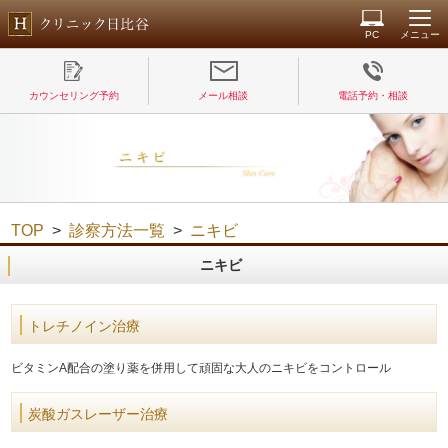
PC
メニュー
カウンセリング予約
メール相談
電話予約・相談
TOP
>
診察方法一覧
>
ニキビ
ニキビ
トレチノイン治療
ビタミンA配合の塗り薬を併用して頑固な大人のニキビをコントロール
炭酸ガスレーザー治療