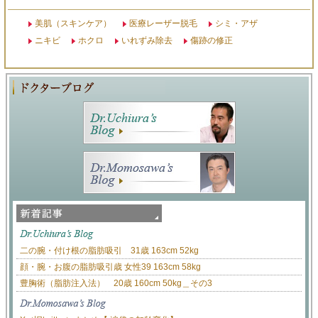
美肌（スキンケア）
医療レーザー脱毛
シミ・アザ
ニキビ
ホクロ
いれずみ除去
傷跡の修正
二の腕・付け根の脂肪吸引 31歳 163cm 52kg
顔・腕・お腹の脂肪吸引歳 女性39 163cm 58kg
豊胸術（脂肪注入法） 20歳 160cm 50kg＿その3