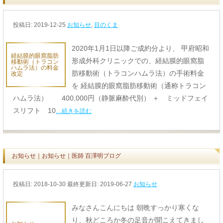
投稿日:
2019-12-25
お知らせ
,
目のくま
2020年1月1日以降ご成約分より、 甲府昭和
経結膜的眼窩脂肪
形成外科クリニックでの、経結膜的眼窩脂
移動術（トラコン
ハムラ法）の料金
肪移動術（トラコンハムラ法）の手術料金
改定
を 経結膜的眼窩脂肪移動術（通称トラコン
ハムラ法） 400,000円（静脈麻酔代別） ＋ ミッドフェイ
スリフト 10
…続きを読む
お知らせ｜お知らせ｜医師 百澤明ブログ
投稿日:
2018-10-30
最終更新日: 2019-06-27
お知らせ
みなさんこんにちは 朝晩すっかり寒くな
り、秋どころか冬の足音が聞こえてきまし