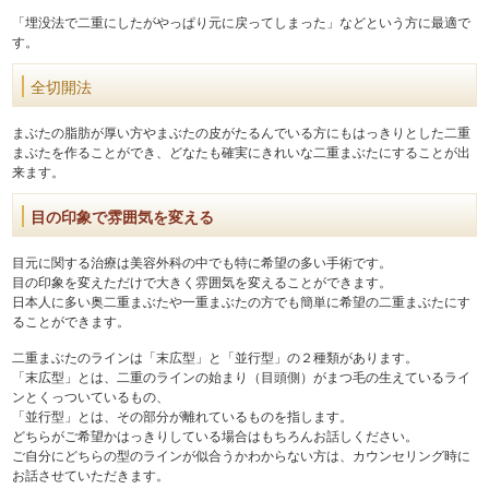
「埋没法で二重にしたがやっぱり元に戻ってしまった」などという方に最適で
す。
全切開法
まぶたの脂肪が厚い方やまぶたの皮がたるんでいる方にもはっきりとした二重
まぶたを作ることができ、どなたも確実にきれいな二重まぶたにすることが出
来ます。
目の印象で雰囲気を変える
目元に関する治療は美容外科の中でも特に希望の多い手術です。
目の印象を変えただけで大きく雰囲気を変えることができます。
日本人に多い奥二重まぶたや一重まぶたの方でも簡単に希望の二重まぶたにす
ることができます。
二重まぶたのラインは「末広型」と「並行型」の２種類があります。
「末広型」とは、二重のラインの始まり（目頭側）がまつ毛の生えているライ
ンとくっついているもの、
「並行型」とは、その部分が離れているものを指します。
どちらがご希望かはっきりしている場合はもちろんお話しください。
ご自分にどちらの型のラインが似合うかわからない方は、カウンセリング時に
お話させていただきます。