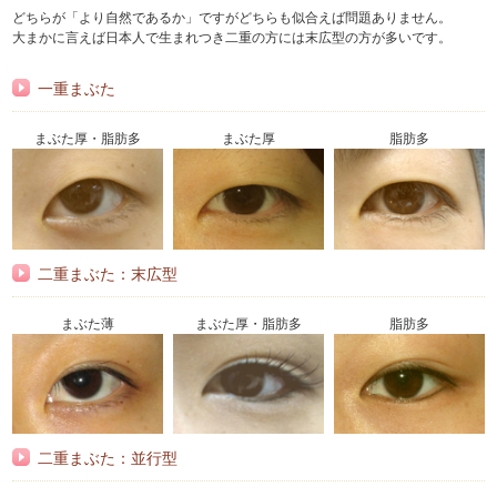
どちらが「より自然であるか」ですがどちらも似合えば問題ありません。
大まかに言えば日本人で生まれつき二重の方には末広型の方が多いです。
一重まぶた
まぶた厚・脂肪多
まぶた厚
脂肪多
二重まぶた：末広型
まぶた薄
まぶた厚・脂肪多
脂肪多
二重まぶた：並行型