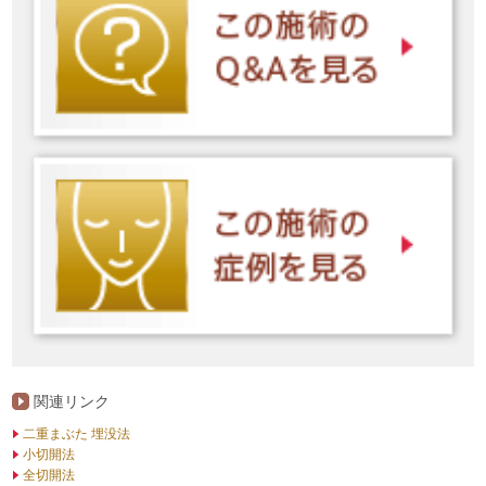
関連リンク
二重まぶた 埋没法
小切開法
全切開法