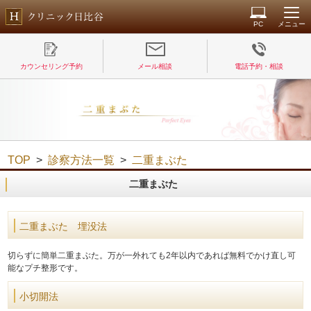
PC
メニュー
カウンセリング予約
メール相談
電話予約・相談
TOP
>
診察方法一覧
>
二重まぶた
二重まぶた
二重まぶた 埋没法
切らずに簡単二重まぶた。万が一外れても2年以内であれば無料でかけ直し可
能なプチ整形です。
小切開法