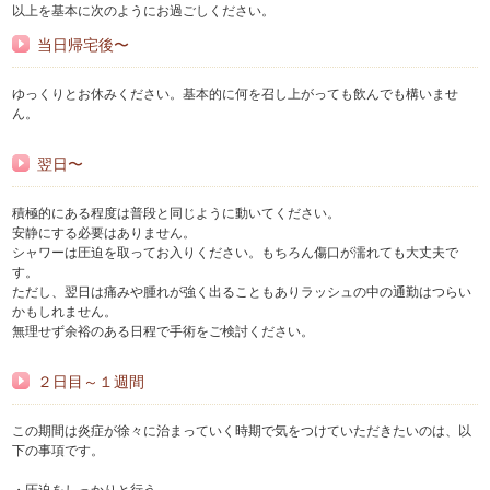
以上を基本に次のようにお過ごしください。
当日帰宅後〜
ゆっくりとお休みください。基本的に何を召し上がっても飲んでも構いませ
ん。
翌日〜
積極的にある程度は普段と同じように動いてください。
安静にする必要はありません。
シャワーは圧迫を取ってお入りください。もちろん傷口が濡れても大丈夫で
す。
ただし、翌日は痛みや腫れが強く出ることもありラッシュの中の通勤はつらい
かもしれません。
無理せず余裕のある日程で手術をご検討ください。
２日目～１週間
この期間は炎症が徐々に治まっていく時期で気をつけていただきたいのは、以
下の事項です。
・圧迫をしっかりと行う