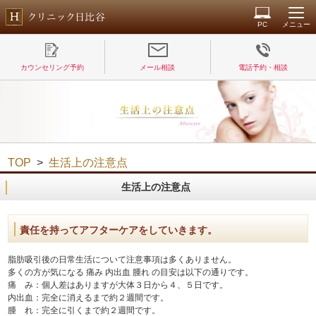
PC
メニュー
カウンセリング予約
メール相談
電話予約・相談
TOP
>
生活上の注意点
生活上の注意点
責任を持ってアフターケアをしていきます。
脂肪吸引後の日常生活について注意事項は多くありません。
多くの方が気になる 痛み 内出血 腫れ の目安は以下の通りです。
痛 み：
個人差はありますが大体３日から４、５日です。
内出血：
完全に消えるまで約２週間です。
腫 れ：
完全に引くまで約２週間です。