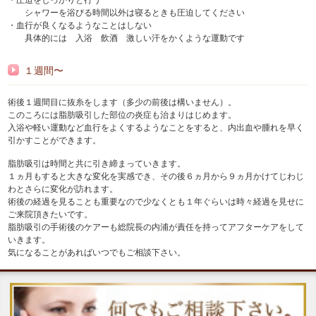
シャワーを浴びる時間以外は寝るときも圧迫してください
・血行が良くなるようなことはしない
具体的には 入浴 飲酒 激しい汗をかくような運動です
１週間〜
術後１週間目に抜糸をします（多少の前後は構いません）。
このころには脂肪吸引した部位の炎症も治まりはじめます。
入浴や軽い運動など血行をよくするようなことをすると、内出血や腫れを早く
引かすことができます。
脂肪吸引は時間と共に引き締まっていきます。
１ヵ月もすると大きな変化を実感でき、その後６ヵ月から９ヵ月かけてじわじ
わとさらに変化が訪れます。
術後の経過を見ることも重要なので少なくとも１年ぐらいは時々経過を見せに
ご来院頂きたいです。
脂肪吸引の手術後のケアーも総院長の内浦が責任を持ってアフターケアをして
いきます。
気になることがあればいつでもご相談下さい。