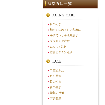
目のくま
切らずに若々しい印象に
手術でハリを取り戻す
プラセンタ注射
にんにく注射
総合ビタミン点滴
二重まぶた
目の整形
目のくま
鼻の整形
輪郭の整形
プチ整形