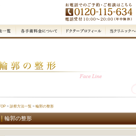
形
TOP
>
診察方法一覧
>
輪郭の整形
輪郭の整形