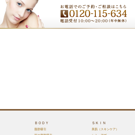
ＢＯＤＹ
ＳＫＩＮ
脂肪吸引
美肌（スキンケア）