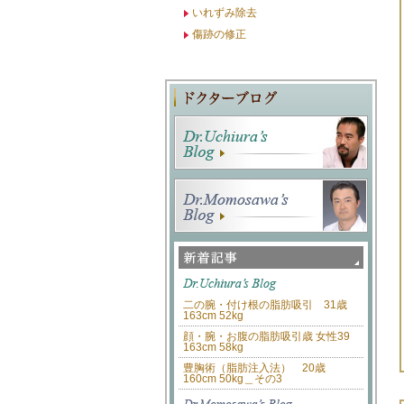
いれずみ除去
傷跡の修正
二の腕・付け根の脂肪吸引 31歳
163cm 52kg
顔・腕・お腹の脂肪吸引歳 女性39
163cm 58kg
豊胸術（脂肪注入法） 20歳
160cm 50kg＿その3