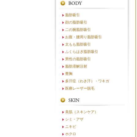
脂肪吸引
顔の脂肪吸引
二の腕脂肪吸引
お腹・腰周り脂肪吸引
太もも脂肪吸引
ふくらはぎ脂肪吸引
男性の脂肪吸引
脂肪溶解注射
豊胸
多汗症（わき汗）・ワキガ
医療レーザー脱毛
美肌（スキンケア）
シミ・アザ
ニキビ
ホクロ