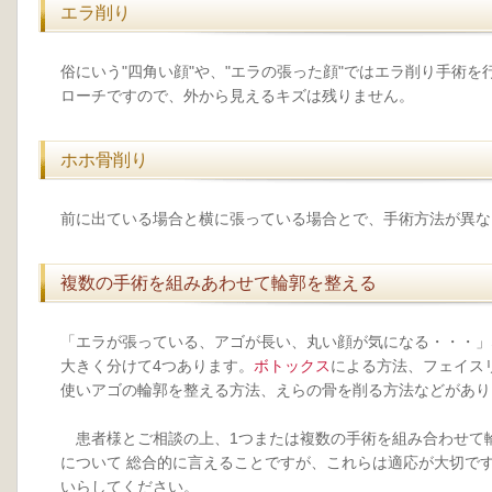
エラ削り
俗にいう"四角い顔"や、"エラの張った顔"ではエラ削り手術
ローチですので、外から見えるキズは残りません。
ホホ骨削り
前に出ている場合と横に張っている場合とで、手術方法が異な
複数の手術を組みあわせて輪郭を整える
「エラが張っている、アゴが長い、丸い顔が気になる・・・」
大きく分けて4つあります。
ボトックス
による方法、フェイス
使いアゴの輪郭を整える方法、えらの骨を削る方法などがあり
患者様とご相談の上、1つまたは複数の手術を組み合わせて
について 総合的に言えることですが、これらは適応が大切で
いらしてください。