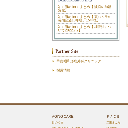
X（旧twitter）まとめ【 涙袋の加齢
変化】
X（旧twitter）まとめ【 裏ハムラの
長期経過10年後、15年後】
X（旧twitter）まとめ【 埋没法につ
いて2022.7.2】
甲府昭和形成外科クリニック
採用情報
AGING CARE
ＦＡＣＥ
目のくま
二重まぶた