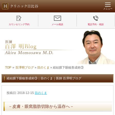
メニュー
カウンセリング予約
メール相談
電話予約・相談
»
TOP
百澤明ブログ
»
目のくま
»
経結膜下眼瞼形成術③
経結膜下眼瞼形成術③｜目のくま｜医師 百澤明ブログ
投稿日:
2018-12-15
目のくま
－皮膚・眼窩脂肪切除から温存へ－