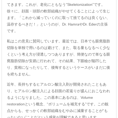
てきます。これが、老化にともなう“Skeletonization”です。
徐々に、顔面・頭部の軟部組織がやせてくることによって生じ
ます。「これから減っていくのに取って捨てるのは良くない、
温存するべきだ！」というのが、Dr. HamraやDr. Ederの主張
です。
私はこの意見に賛同しています。最近では、日本でも眼窩脂肪
切除を単独で用いるのは避けて、また、取る量もなるべく少な
くという考え方が浸透しつつありますが、簡便なので単なる眼
窩脂肪切除が安易に行われて、その結果、下眼瞼が陥凹した
り、貧相になったりして、後悔するというケースがいまだに後
を絶ちません。
近年、長持ちするヒアルロン酸注入剤が開発されたこともあ
り、ヒアルロン酸注入による顔面の若返りが盛んにおこなわれ
るようになりました。この基本にあるのは、Volume
restorationという概念、“ボリュームを補充する”です。この観
点からも、せっかくの軟部組織をむやみに減量することが“も
ったいない”ことだという感覚が理解できると思います。