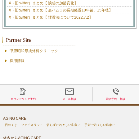
X（旧twitter）まとめ【 涙袋の加齢変化】
X（旧twitter）まとめ【 裏ハムラの長期経過10年後、15年後】
X（旧twitter）まとめ【 埋没法について2022.7.2】
甲府昭和形成外科クリニック
採用情報
カウンセリング予約
メール相談
電話予約・相談
AGING CARE
目のくま
フェイスリフト
切らずに若々しい印象に
手術で若々しい印象に
体内からAGING CARE