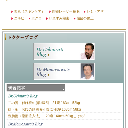
美肌（スキンケア）
医療レーザー脱毛
シミ・アザ
ニキビ
ホクロ
いれずみ除去
傷跡の修正
二の腕・付け根の脂肪吸引 31歳 163cm 52kg
顔・腕・お腹の脂肪吸引歳 女性39 163cm 58kg
豊胸術（脂肪注入法） 20歳 160cm 50kg＿その3