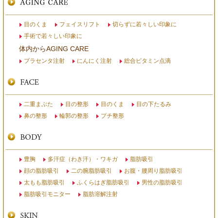
目のくま
フェイスリフト
切らずに若々しい印象に
手術で若々しい印象に
体内からAGING CARE
プラセンタ注射
にんにく注射
総合ビタミン点滴
二重まぶた
目の整形
目のくま
目の下たるみ
鼻の整形
輪郭の整形
プチ整形
豊胸
多汗症（わき汗）・ワキガ
脂肪吸引
顔の脂肪吸引
二の腕脂肪吸引
お腹・腰周り脂肪吸引
太もも脂肪吸引
ふくらはぎ脂肪吸引
男性の脂肪吸引
脂肪吸引モニター
脂肪溶解注射