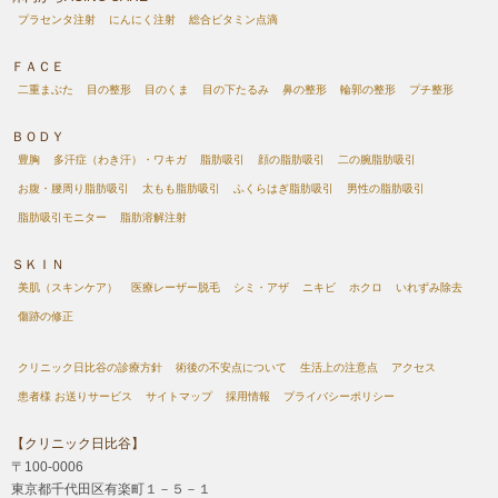
プラセンタ注射
にんにく注射
総合ビタミン点滴
ＦＡＣＥ
二重まぶた
目の整形
目のくま
目の下たるみ
鼻の整形
輪郭の整形
プチ整形
ＢＯＤＹ
豊胸
多汗症（わき汗）・ワキガ
脂肪吸引
顔の脂肪吸引
二の腕脂肪吸引
お腹・腰周り脂肪吸引
太もも脂肪吸引
ふくらはぎ脂肪吸引
男性の脂肪吸引
脂肪吸引モニター
脂肪溶解注射
ＳＫＩＮ
美肌（スキンケア）
医療レーザー脱毛
シミ・アザ
ニキビ
ホクロ
いれずみ除去
傷跡の修正
クリニック日比谷の診療方針
術後の不安点について
生活上の注意点
アクセス
患者様 お送りサービス
サイトマップ
採用情報
プライバシーポリシー
【クリニック日比谷】
〒100-0006
東京都千代田区有楽町１－５－１