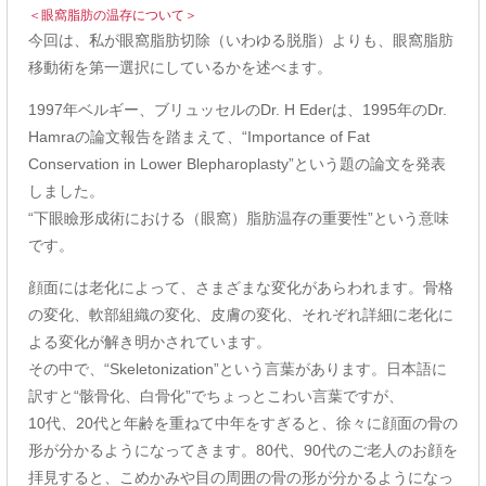
＜眼窩脂肪の温存について＞
今回は、私が眼窩脂肪切除（いわゆる脱脂）よりも、眼窩脂肪
移動術を第一選択にしているかを述べます。
1997年ベルギー、ブリュッセルのDr. H Ederは、1995年のDr.
Hamraの論文報告を踏まえて、“Importance of Fat
Conservation in Lower Blepharoplasty”という題の論文を発表
しました。
“下眼瞼形成術における（眼窩）脂肪温存の重要性”という意味
です。
顔面には老化によって、さまざまな変化があらわれます。骨格
の変化、軟部組織の変化、皮膚の変化、それぞれ詳細に老化に
よる変化が解き明かされています。
その中で、“Skeletonization”という言葉があります。日本語に
訳すと“骸骨化、白骨化”でちょっとこわい言葉ですが、
10代、20代と年齢を重ねて中年をすぎると、徐々に顔面の骨の
形が分かるようになってきます。80代、90代のご老人のお顔を
拝見すると、こめかみや目の周囲の骨の形が分かるようになっ