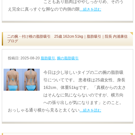
こともあり筋肉はややしっかりめ、そのう
え完全に真っすぐな脚なので内側の隙
…続きを読む
二の腕・付け根の脂肪吸引 25歳 162cm 51kg｜脂肪吸引｜院長 内浦康信
ブログ
投稿日:
2025-08-20
脂肪吸引
,
腕の脂肪吸引
今日は少し珍しいタイプの二の腕の脂肪吸
引についてです。 患者様は25歳女性、身長
162cm、体重51kgです。 「真横からの太さ
はそんなに気にならないのですが、横方向
への張り出しが気になります」とのこと。
おっしゃる通り横から見ると太くない
…続きを読む