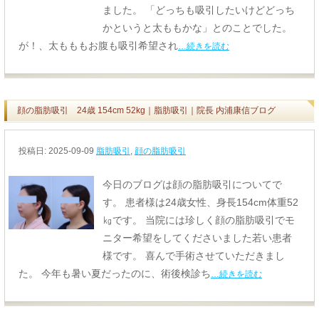
ました。 「どっちも吸引したいけどどっち
かというと太ももかな」とのことでした。
が！、太もももお腹も吸引希望され
…続きを読む
顔の脂肪吸引 24歳 154cm 52kg｜脂肪吸引｜院長 内浦康信ブログ
投稿日:
2025-09-09
脂肪吸引
,
顔の脂肪吸引
今日のブログは顔の脂肪吸引についてで
す。 患者様は24歳女性、身長154cm体重52
㎏です。 当院には珍しく顔の脂肪吸引でモ
ニター希望をしてくださいました若い患者
様です。 喜んで手術させていただきまし
た。 今年も暑い夏だったのに、術後検診ち
…続きを読む