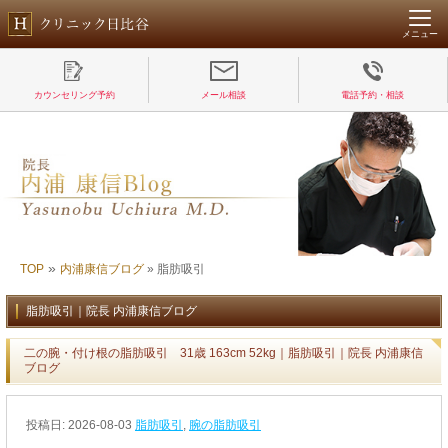
メニュー
カウンセリング予約
メール相談
電話予約・相談
»
TOP
内浦康信ブログ
»
脂肪吸引
脂肪吸引｜院長 内浦康信ブログ
二の腕・付け根の脂肪吸引 31歳 163cm 52kg｜脂肪吸引｜院長 内浦康信
ブログ
投稿日:
2026-08-03
脂肪吸引
,
腕の脂肪吸引