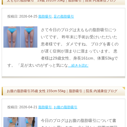
太ももの脂肪吸引 29歳 161cm 53kg｜脂肪吸引｜院長 内浦康信ブログ
投稿日:
2026-04-25
脂肪吸引
,
足の脂肪吸引
さて今日のブログは太ももの脂肪吸引につ
いてです。 昨年末に手術お受けいただいた
患者様です。 ダメですね。 ブログを書くの
が遅く症例が溜まりに溜まっています。 患
者様は29歳女性、身長161cm、体重53kgで
す。 「足が太いのがずっと気にな
…続きを読む
お腹の脂肪吸引35歳 女性 155cm 55kg｜脂肪吸引｜院長 内浦康信ブログ
投稿日:
2026-04-21
脂肪吸引
,
お腹の脂肪吸引
今日のブログはお腹の脂肪吸引について書