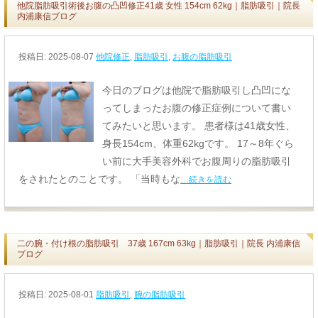
他院脂肪吸引術後お腹の凸凹修正41歳 女性 154cm 62kg｜脂肪吸引｜院長
内浦康信ブログ
投稿日:
2025-08-07
他院修正
,
脂肪吸引
,
お腹の脂肪吸引
今日のブログは他院で脂肪吸引し凸凹にな
ってしまったお腹の修正症例について書い
てみたいと思います。 患者様は41歳女性、
身長154cm、体重62kgです。 17～8年ぐら
い前に大手美容外科でお腹周りの脂肪吸引
をされたとのことです。 「当時もな
…続きを読む
二の腕・付け根の脂肪吸引 37歳 167cm 63kg｜脂肪吸引｜院長 内浦康信
ブログ
投稿日:
2025-08-01
脂肪吸引
,
腕の脂肪吸引