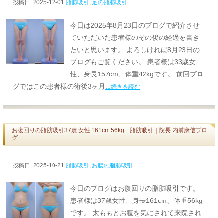
投稿日:
2025-12-01
脂肪吸引
,
足の脂肪吸引
今日は2025年8月23日のブログで紹介させ
ていただいた患者様のその後の経過を書き
たいと思います。 よろしければ8月23日の
ブログもご覧ください。 患者様は33歳女
性、身長157cm、体重42kgです。 前回ブロ
グではこの患者様の術後3ヶ月
…続きを読む
お腹回りの脂肪吸引37歳 女性 161cm 56kg｜脂肪吸引｜院長 内浦康信ブロ
グ
投稿日:
2025-10-21
脂肪吸引
,
お腹の脂肪吸引
今日のブログはお腹回りの脂肪吸引です。
患者様は37歳女性、身長161cm、体重56kg
です。 太ももとお腹を気にされて来院され