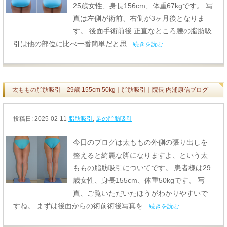
25歳女性、身長156cm、体重67kgです。 写
真は左側が術前、右側が3ヶ月後となりま
す。 後面手術前後 正直なところ腰の脂肪吸
引は他の部位に比べ一番簡単だと思
…続きを読む
太ももの脂肪吸引 29歳 155cm 50kg｜脂肪吸引｜院長 内浦康信ブログ
投稿日:
2025-02-11
脂肪吸引
,
足の脂肪吸引
今日のブログは太ももの外側の張り出しを
整えると綺麗な脚になりますよ、という太
ももの脂肪吸引についてです。 患者様は29
歳女性、身長155cm、体重50kgです。 写
真、ご覧いただいたほうがわかりやすいで
すね。 まずは後面からの術前術後写真を
…続きを読む