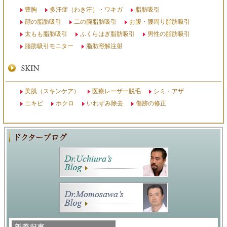
豊胸
多汗症（わき汗）・ワキガ
脂肪吸引
顔の脂肪吸引
二の腕脂肪吸引
お腹・腰周り脂肪吸引
太もも脂肪吸引
ふくらはぎ脂肪吸引
男性の脂肪吸引
脂肪吸引モニター
脂肪溶解注射
美肌（スキンケア）
医療レーザー脱毛
シミ・アザ
ニキビ
ホクロ
いれずみ除去
傷跡の修正