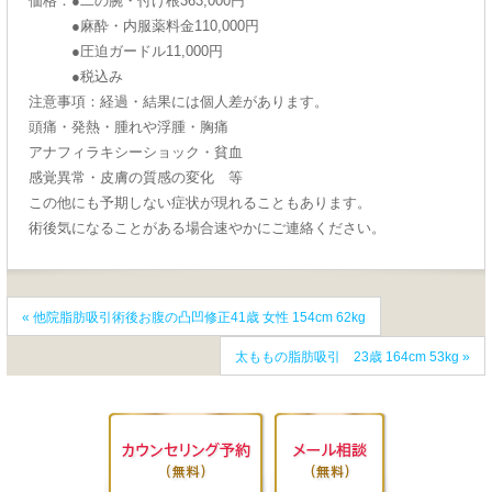
価格：●二の腕・付け根363,000円
●麻酔・内服薬料金110,000円
●圧迫ガードル11,000円
●税込み
注意事項：経過・結果には個人差があります。
頭痛・発熱・腫れや浮腫・胸痛
アナフィラキシーショック・貧血
感覚異常・皮膚の質感の変化 等
この他にも予期しない症状が現れることもあります。
術後気になることがある場合速やかにご連絡ください。
«
他院脂肪吸引術後お腹の凸凹修正41歳 女性 154cm 62kg
太ももの脂肪吸引 23歳 164cm 53kg
»