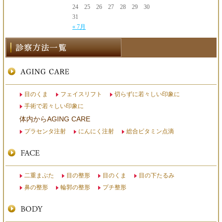
24
25
26
27
28
29
30
31
« 7月
目のくま
フェイスリフト
切らずに若々しい印象に
手術で若々しい印象に
体内からAGING CARE
プラセンタ注射
にんにく注射
総合ビタミン点滴
二重まぶた
目の整形
目のくま
目の下たるみ
鼻の整形
輪郭の整形
プチ整形