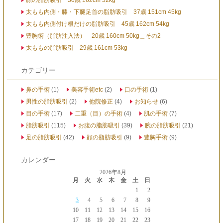
顔の脂肪吸引 30歳 162cm 52kg
太もも内側・膝・下腿足首の脂肪吸引 37歳 151cm 45kg
太もも内側付け根だけの脂肪吸引 45歳 162cm 54kg
豊胸術（脂肪注入法） 20歳 160cm 50kg＿その2
太ももの脂肪吸引 29歳 161cm 53kg
カテゴリー
鼻の手術
(1)
美容手術etc
(2)
口の手術
(1)
男性の脂肪吸引
(2)
他院修正
(4)
お知らせ
(6)
目の手術
(17)
二重（目）の手術
(4)
肌の手術
(7)
脂肪吸引
(115)
お腹の脂肪吸引
(39)
腕の脂肪吸引
(21)
足の脂肪吸引
(42)
顔の脂肪吸引
(9)
豊胸手術
(9)
カレンダー
2026年8月
月
火
水
木
金
土
日
1
2
3
4
5
6
7
8
9
10
11
12
13
14
15
16
17
18
19
20
21
22
23