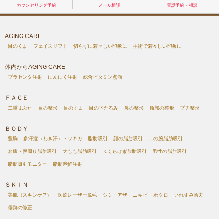
カウンセリング予約
メール相談
電話予約・相談
AGING CARE
目のくま
フェイスリフト
切らずに若々しい印象に
手術で若々しい印象に
体内からAGING CARE
プラセンタ注射
にんにく注射
総合ビタミン点滴
ＦＡＣＥ
二重まぶた
目の整形
目のくま
目の下たるみ
鼻の整形
輪郭の整形
プチ整形
ＢＯＤＹ
豊胸
多汗症（わき汗）・ワキガ
脂肪吸引
顔の脂肪吸引
二の腕脂肪吸引
お腹・腰周り脂肪吸引
太もも脂肪吸引
ふくらはぎ脂肪吸引
男性の脂肪吸引
脂肪吸引モニター
脂肪溶解注射
ＳＫＩＮ
美肌（スキンケア）
医療レーザー脱毛
シミ・アザ
ニキビ
ホクロ
いれずみ除去
傷跡の修正