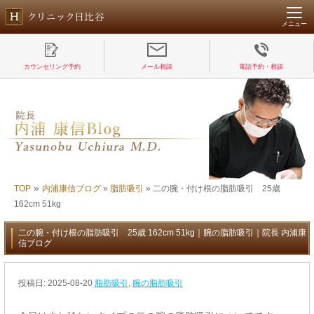
メニュー
カウンセリング予約
メール相談
電話予約・相談
»
TOP
内浦康信ブログ
»
脂肪吸引
»
二の腕・付け根の脂肪吸引 25歳
162cm 51kg
二の腕・付け根の脂肪吸引 25歳 162cm 51kg｜腕の脂肪吸引｜院長 内浦康
信ブログ
投稿日:
2025-08-20
脂肪吸引
,
腕の脂肪吸引