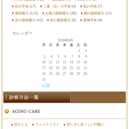
目の手術
(17)
二重（目）の手術
(4)
肌の手術
(7)
脂肪吸引
(115)
お腹の脂肪吸引
(39)
腕の脂肪吸引
(21)
足の脂肪吸引
(42)
顔の脂肪吸引
(9)
豊胸手術
(9)
カレンダー
2026年8月
月
火
水
木
金
土
日
1
2
3
4
5
6
7
8
9
10
11
12
13
14
15
16
17
18
19
20
21
22
23
24
25
26
27
28
29
30
31
« 7月
目のくま
フェイスリフト
切らずに若々しい印象に