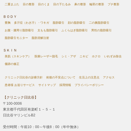
二重まぶた
目の整形
目のくま
目の下たるみ
鼻の整形
輪郭の整形
プチ整形
ＢＯＤＹ
豊胸
多汗症（わき汗）・ワキガ
脂肪吸引
顔の脂肪吸引
二の腕脂肪吸引
お腹・腰周り脂肪吸引
太もも脂肪吸引
ふくらはぎ脂肪吸引
男性の脂肪吸引
脂肪吸引モニター
脂肪溶解注射
ＳＫＩＮ
美肌（スキンケア）
医療レーザー脱毛
シミ・アザ
ニキビ
ホクロ
いれずみ除去
傷跡の修正
クリニック日比谷の診療方針
術後の不安点について
生活上の注意点
アクセス
患者様 お送りサービス
サイトマップ
採用情報
プライバシーポリシー
【クリニック日比谷】
〒100-0006
東京都千代田区有楽町１－５－１
日比谷マリンビルB2
受付時間：午前10：00～午後8：00（年中無休）