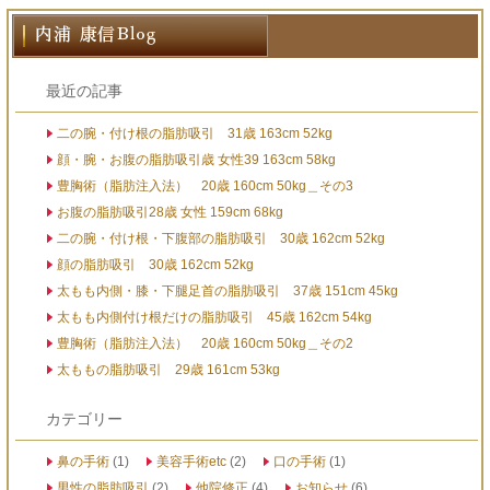
最近の記事
二の腕・付け根の脂肪吸引 31歳 163cm 52kg
顔・腕・お腹の脂肪吸引歳 女性39 163cm 58kg
豊胸術（脂肪注入法） 20歳 160cm 50kg＿その3
お腹の脂肪吸引28歳 女性 159cm 68kg
二の腕・付け根・下腹部の脂肪吸引 30歳 162cm 52kg
顔の脂肪吸引 30歳 162cm 52kg
太もも内側・膝・下腿足首の脂肪吸引 37歳 151cm 45kg
太もも内側付け根だけの脂肪吸引 45歳 162cm 54kg
豊胸術（脂肪注入法） 20歳 160cm 50kg＿その2
太ももの脂肪吸引 29歳 161cm 53kg
カテゴリー
鼻の手術
(1)
美容手術etc
(2)
口の手術
(1)
男性の脂肪吸引
(2)
他院修正
(4)
お知らせ
(6)