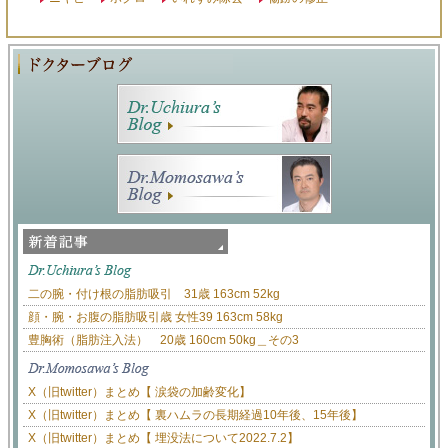
二の腕・付け根の脂肪吸引 31歳 163cm 52kg
顔・腕・お腹の脂肪吸引歳 女性39 163cm 58kg
豊胸術（脂肪注入法） 20歳 160cm 50kg＿その3
X（旧twitter）まとめ【 涙袋の加齢変化】
X（旧twitter）まとめ【 裏ハムラの長期経過10年後、15年後】
X（旧twitter）まとめ【 埋没法について2022.7.2】