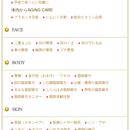
手術で若々しい印象に
体内からAGING CARE
プラセンタ注射
にんにく注射
総合ビタミン点滴
二重まぶた
目の整形
目のくま
目の下たるみ
鼻の整形
輪郭の整形
プチ整形
豊胸
多汗症（わき汗）・ワキガ
脂肪吸引
顔の脂肪吸引
二の腕脂肪吸引
お腹・腰周り脂肪吸引
太もも脂肪吸引
ふくらはぎ脂肪吸引
男性の脂肪吸引
脂肪吸引モニター
脂肪溶解注射
美肌（スキンケア）
医療レーザー脱毛
シミ・アザ
ニキビ
ホクロ
いれずみ除去
傷跡の修正