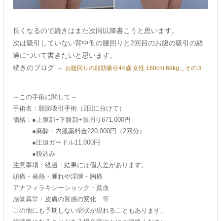
長くなるので続きはまた次回以降書こうと思います。
次は吸引していない背中側の腰回りと2回目のお腹の吸引の経
過について書きたいと思います。
続きのブログ →
お腹回りの脂肪吸引44歳 女性 160cm 69kg＿その３
～この手術に関して～
手術名：脂肪吸引手術（2回に分けて）
価格：●上腹部+下腹部+腰周り671,000円
●麻酔・内服薬料金220,000円（2回分）
●圧迫ガードル11,000円
●税込み
注意事項：経過・結果には個人差があります。
頭痛・発熱・腫れや浮腫・胸痛
アナフィラキシーショック・貧血
感覚異常・皮膚の質感の変化 等
この他にも予期しない症状が現れることもあります。