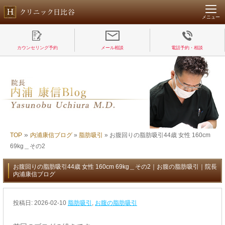
メニュー
カウンセリング予約
メール相談
電話予約・相談
»
TOP
内浦康信ブログ
»
脂肪吸引
»
お腹回りの脂肪吸引44歳 女性 160cm
69kg＿その2
お腹回りの脂肪吸引44歳 女性 160cm 69kg＿その2｜お腹の脂肪吸引｜院長
内浦康信ブログ
投稿日:
2026-02-10
脂肪吸引
,
お腹の脂肪吸引