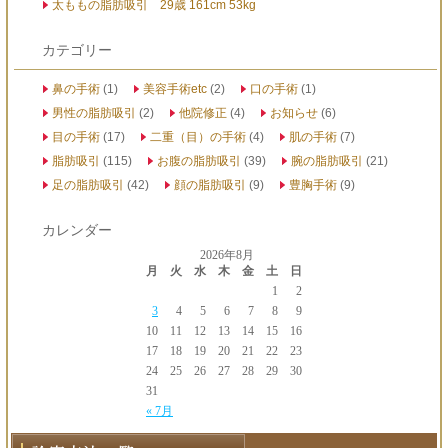
太ももの脂肪吸引 29歳 161cm 53kg
カテゴリー
鼻の手術
(1)
美容手術etc
(2)
口の手術
(1)
男性の脂肪吸引
(2)
他院修正
(4)
お知らせ
(6)
目の手術
(17)
二重（目）の手術
(4)
肌の手術
(7)
脂肪吸引
(115)
お腹の脂肪吸引
(39)
腕の脂肪吸引
(21)
足の脂肪吸引
(42)
顔の脂肪吸引
(9)
豊胸手術
(9)
カレンダー
2026年8月
月
火
水
木
金
土
日
1
2
3
4
5
6
7
8
9
10
11
12
13
14
15
16
17
18
19
20
21
22
23
24
25
26
27
28
29
30
31
« 7月