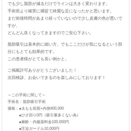
でも少し脂肪が減るだけでラインは大きく変わります。
手術前より確実に捕捉て綺麗な足になったかと思います。
まだ術後時間があまり経っていないので少し皮膚の色が悪いで
すが、
どんどん良くなってきますのでご安心下さい。
脂肪吸引は基本的に細い方、でもここだけが気になるという部
分にもとても効果的です。
この患者様がとても良い例かと。
ご掲載許可ありがとうございました！
次回検診、お会いできるのを楽しみにしております！
～この手術に関して～
手術名：脂肪吸引手術
価格：●太もも前面+内側400,000
●ひざ回り0円（吸引量多くない為）
●麻酔・内服薬料金100,000円
●圧迫ガードル10,000円