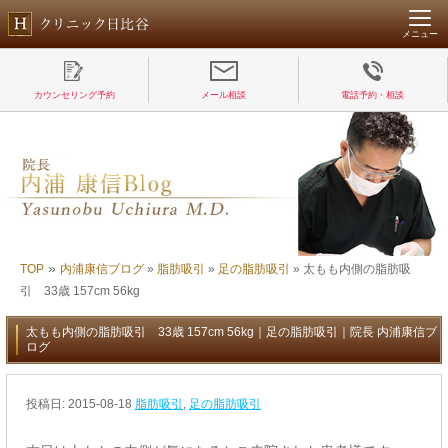
メニュー
カウンセリング予約
メール相談
電話予約・相談
»
TOP
内浦康信ブログ
»
脂肪吸引
»
足の脂肪吸引
»
太もも内側の脂肪吸
引 33歳 157cm 56kg
太もも内側の脂肪吸引 33歳 157cm 56kg｜足の脂肪吸引｜院長 内浦康信ブ
ログ
投稿日:
2015-08-18
脂肪吸引
,
足の脂肪吸引