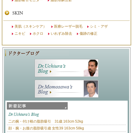
脂肪吸引モニター
脂肪溶解注射
美肌（スキンケア）
医療レーザー脱毛
シミ・アザ
ニキビ
ホクロ
いれずみ除去
傷跡の修正
二の腕・付け根の脂肪吸引 31歳 163cm 52kg
顔・腕・お腹の脂肪吸引歳 女性39 163cm 58kg