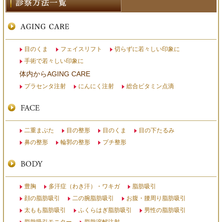
目のくま
フェイスリフト
切らずに若々しい印象に
手術で若々しい印象に
体内からAGING CARE
プラセンタ注射
にんにく注射
総合ビタミン点滴
二重まぶた
目の整形
目のくま
目の下たるみ
鼻の整形
輪郭の整形
プチ整形
豊胸
多汗症（わき汗）・ワキガ
脂肪吸引
顔の脂肪吸引
二の腕脂肪吸引
お腹・腰周り脂肪吸引
太もも脂肪吸引
ふくらはぎ脂肪吸引
男性の脂肪吸引