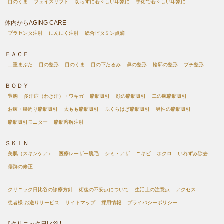
目のくま
フェイスリフト
切らずに若々しい印象に
手術で若々しい印象に
体内からAGING CARE
プラセンタ注射
にんにく注射
総合ビタミン点滴
ＦＡＣＥ
二重まぶた
目の整形
目のくま
目の下たるみ
鼻の整形
輪郭の整形
プチ整形
ＢＯＤＹ
豊胸
多汗症（わき汗）・ワキガ
脂肪吸引
顔の脂肪吸引
二の腕脂肪吸引
お腹・腰周り脂肪吸引
太もも脂肪吸引
ふくらはぎ脂肪吸引
男性の脂肪吸引
脂肪吸引モニター
脂肪溶解注射
ＳＫＩＮ
美肌（スキンケア）
医療レーザー脱毛
シミ・アザ
ニキビ
ホクロ
いれずみ除去
傷跡の修正
クリニック日比谷の診療方針
術後の不安点について
生活上の注意点
アクセス
患者様 お送りサービス
サイトマップ
採用情報
プライバシーポリシー