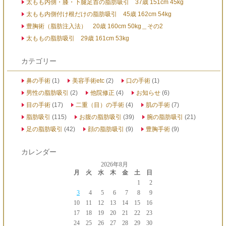
太もも内側・膝・下腿足首の脂肪吸引 37歳 151cm 45kg
太もも内側付け根だけの脂肪吸引 45歳 162cm 54kg
豊胸術（脂肪注入法） 20歳 160cm 50kg＿その2
太ももの脂肪吸引 29歳 161cm 53kg
カテゴリー
鼻の手術
(1)
美容手術etc
(2)
口の手術
(1)
男性の脂肪吸引
(2)
他院修正
(4)
お知らせ
(6)
目の手術
(17)
二重（目）の手術
(4)
肌の手術
(7)
脂肪吸引
(115)
お腹の脂肪吸引
(39)
腕の脂肪吸引
(21)
足の脂肪吸引
(42)
顔の脂肪吸引
(9)
豊胸手術
(9)
カレンダー
2026年8月
月
火
水
木
金
土
日
1
2
3
4
5
6
7
8
9
10
11
12
13
14
15
16
17
18
19
20
21
22
23
24
25
26
27
28
29
30