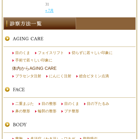
31
« 7月
目のくま
フェイスリフト
切らずに若々しい印象に
手術で若々しい印象に
体内からAGING CARE
プラセンタ注射
にんにく注射
総合ビタミン点滴
二重まぶた
目の整形
目のくま
目の下たるみ
鼻の整形
輪郭の整形
プチ整形
豊胸
多汗症（わき汗）・ワキガ
脂肪吸引