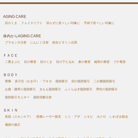
AGING CARE
目のくま
フェイスリフト
切らずに若々しい印象に
手術で若々しい印象に
体内からAGING CARE
プラセンタ注射
にんにく注射
総合ビタミン点滴
ＦＡＣＥ
二重まぶた
目の整形
目のくま
目の下たるみ
鼻の整形
輪郭の整形
プチ整形
ＢＯＤＹ
豊胸
多汗症（わき汗）・ワキガ
脂肪吸引
顔の脂肪吸引
二の腕脂肪吸引
お腹・腰周り脂肪吸引
太もも脂肪吸引
ふくらはぎ脂肪吸引
男性の脂肪吸引
脂肪吸引モニター
脂肪溶解注射
ＳＫＩＮ
美肌（スキンケア）
医療レーザー脱毛
シミ・アザ
ニキビ
ホクロ
いれずみ除去
傷跡の修正