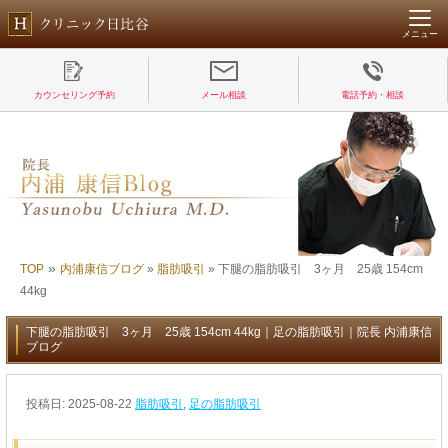
メニュー
カウンセリング予約
メール相談
電話予約・相談
»
TOP
内浦康信ブログ
»
脂肪吸引
»
下腿の脂肪吸引 3ヶ月 25歳 154cm
44kg
下腿の脂肪吸引 3ヶ月 25歳 154cm 44kg｜足の脂肪吸引｜院長 内浦康信
ブログ
投稿日:
2025-08-22
脂肪吸引
,
足の脂肪吸引