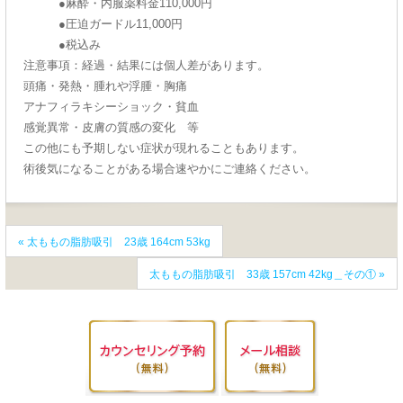
●麻酔・内服薬料金110,000円
●圧迫ガードル11,000円
●税込み
注意事項：経過・結果には個人差があります。
頭痛・発熱・腫れや浮腫・胸痛
アナフィラキシーショック・貧血
感覚異常・皮膚の質感の変化 等
この他にも予期しない症状が現れることもあります。
術後気になることがある場合速やかにご連絡ください。
«
太ももの脂肪吸引 23歳 164cm 53kg
太ももの脂肪吸引 33歳 157cm 42kg＿その①
»