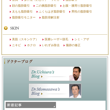
顔の脂肪吸引
二の腕脂肪吸引
お腹・腰周り脂肪吸引
太もも脂肪吸引
ふくらはぎ脂肪吸引
男性の脂肪吸引
脂肪吸引モニター
脂肪溶解注射
美肌（スキンケア）
医療レーザー脱毛
シミ・アザ
ニキビ
ホクロ
いれずみ除去
傷跡の修正