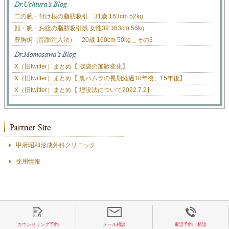
二の腕・付け根の脂肪吸引 31歳 163cm 52kg
顔・腕・お腹の脂肪吸引歳 女性39 163cm 58kg
豊胸術（脂肪注入法） 20歳 160cm 50kg＿その3
X（旧twitter）まとめ【 涙袋の加齢変化】
X（旧twitter）まとめ【 裏ハムラの長期経過10年後、15年後】
X（旧twitter）まとめ【 埋没法について2022.7.2】
甲府昭和形成外科クリニック
採用情報
カウンセリング予約
メール相談
電話予約・相談