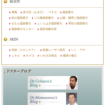
豊胸
多汗症（わき汗）・ワキガ
脂肪吸引
顔の脂肪吸引
二の腕脂肪吸引
お腹・腰周り脂肪吸引
太もも脂肪吸引
ふくらはぎ脂肪吸引
男性の脂肪吸引
脂肪吸引モニター
脂肪溶解注射
美肌（スキンケア）
医療レーザー脱毛
シミ・アザ
ニキビ
ホクロ
いれずみ除去
傷跡の修正