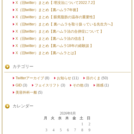
X（旧twitter）まとめ【 埋没法について2022.7.2】
X（旧twitter）まとめ【裏ハムラ7年後】
X（旧twitter）まとめ【 眼窩脂肪の温存の重要性】
X（旧twitter）まとめ【 裏ハムラを取り扱っている先生方へ】
X（旧twitter）まとめ【裏ハムラ法の合併症について 】
X（旧twitter）まとめ【裏ハムラ法の信念 】
X（旧twitter）まとめ【裏ハムラ18年の経験談 】
X（旧twitter）まとめ【裏ハムラとは】
カテゴリー
Twitterアーカイブ
(8)
お知らせ
(11)
目のくま
(50)
GID
(3)
フェイスリフト
(3)
その他
(3)
雑感
(1)
美容外科一般
(5)
カレンダー
2026年8月
月
火
水
木
金
土
日
1
2
3
4
5
6
7
8
9