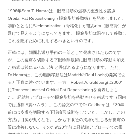
1996年Sam T. Hamraは、眼窩脂肪の温存の重要性を説き
Orbital Fat Repositioning（眼窩脂肪移動術）を発表しました。
加齢とともにSkeletonization（骨格化）が進みrim（眼窩骨）が
透けて見えるようになってきます。 眼窩脂肪は温存して移動し
これを隠すために利用するべきというのです。
正確には、顔面若返り手術の一部として発表されたものです
が、この皮膚を切除する下眼瞼除皺術に眼窩脂肪の移動を加え
た術式は後に #ハムラ法 と呼ばれるようになります。 ただ、
Dr.Hamraは、この脂肪移動法はMadridのRaul Loebの発案であ
ると正直に述べています。一方、Robert A. Goldbergは2000年
にTransconjunctival Orbital Fat Repositioningを発表しまし
た。 経結膜アプローチで眼窩脂肪を移動させる術式です（国内
では通称 #裏ハムラ）。この論文の中でDr.Goldbergは 『30年
前には皮膚を切除する下眼瞼形成術をしていた。しかし、この
方法は目尻が丸くなる。しかも下眼瞼の拘縮が生じるが皮膚の
質は改善しない。 そのため20年前に経結膜アプローチでの眼