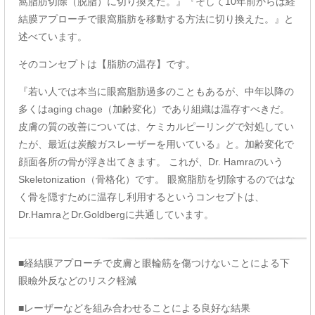
窩脂肪切除（脱脂）に切り換えた。』『そして10年前からは経
結膜アプローチで眼窩脂肪を移動する方法に切り換えた。』と
述べています。
そのコンセプトは【脂肪の温存】です。
『若い人では本当に眼窩脂肪過多のこともあるが、中年以降の
多くはaging chage（加齢変化）であり組織は温存すべきだ。
皮膚の質の改善については、ケミカルピーリングで対処してい
たが、最近は炭酸ガスレーザーを用いている』と。加齢変化で
顔面各所の骨が浮き出てきます。 これが、Dr. Hamraのいう
Skeletonization（骨格化）です。 眼窩脂肪を切除するのではな
く骨を隠すために温存し利用するというコンセプトは、
Dr.HamraとDr.Goldbergに共通しています。
■経結膜アプローチで皮膚と眼輪筋を傷つけないことによる下
眼瞼外反などのリスク軽減
■レーザーなどを組み合わせることによる良好な結果