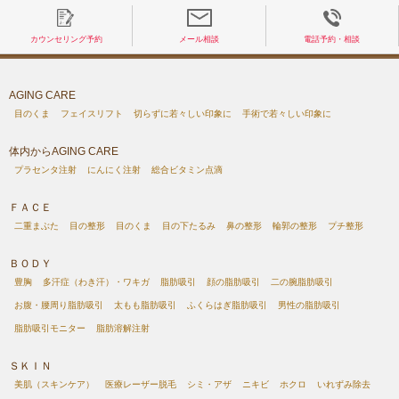
カウンセリング予約
メール相談
電話予約・相談
AGING CARE
目のくま
フェイスリフト
切らずに若々しい印象に
手術で若々しい印象に
体内からAGING CARE
プラセンタ注射
にんにく注射
総合ビタミン点滴
ＦＡＣＥ
二重まぶた
目の整形
目のくま
目の下たるみ
鼻の整形
輪郭の整形
プチ整形
ＢＯＤＹ
豊胸
多汗症（わき汗）・ワキガ
脂肪吸引
顔の脂肪吸引
二の腕脂肪吸引
お腹・腰周り脂肪吸引
太もも脂肪吸引
ふくらはぎ脂肪吸引
男性の脂肪吸引
脂肪吸引モニター
脂肪溶解注射
ＳＫＩＮ
美肌（スキンケア）
医療レーザー脱毛
シミ・アザ
ニキビ
ホクロ
いれずみ除去