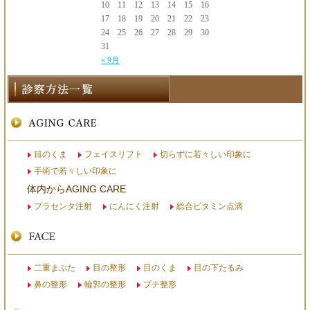
10
11
12
13
14
15
16
17
18
19
20
21
22
23
24
25
26
27
28
29
30
31
« 9月
目のくま
フェイスリフト
切らずに若々しい印象に
手術で若々しい印象に
体内からAGING CARE
プラセンタ注射
にんにく注射
総合ビタミン点滴
二重まぶた
目の整形
目のくま
目の下たるみ
鼻の整形
輪郭の整形
プチ整形