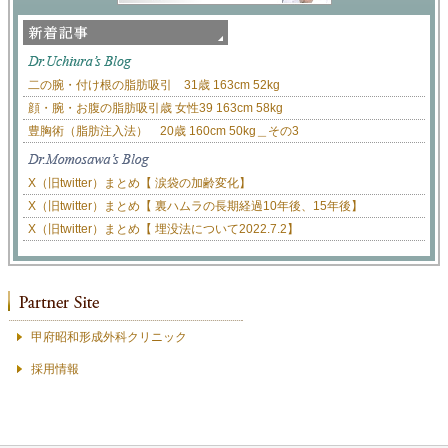
二の腕・付け根の脂肪吸引 31歳 163cm 52kg
顔・腕・お腹の脂肪吸引歳 女性39 163cm 58kg
豊胸術（脂肪注入法） 20歳 160cm 50kg＿その3
X（旧twitter）まとめ【 涙袋の加齢変化】
X（旧twitter）まとめ【 裏ハムラの長期経過10年後、15年後】
X（旧twitter）まとめ【 埋没法について2022.7.2】
甲府昭和形成外科クリニック
採用情報