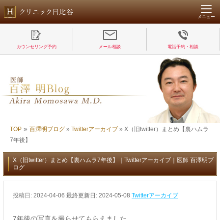
メニュー
カウンセリング予約
メール相談
電話予約・相談
»
TOP
百澤明ブログ
»
Twitterアーカイブ
»
X（旧twitter）まとめ【裏ハムラ
7年後】
X（旧twitter）まとめ【裏ハムラ7年後】｜Twitterアーカイブ｜医師 百澤明ブ
ログ
投稿日:
2024-04-06
最終更新日: 2024-05-08
Twitterアーカイブ
7年後の写真を撮らせてもらえました。