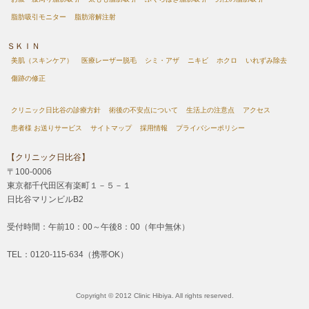
脂肪吸引モニター
脂肪溶解注射
ＳＫＩＮ
美肌（スキンケア）
医療レーザー脱毛
シミ・アザ
ニキビ
ホクロ
いれずみ除去
傷跡の修正
クリニック日比谷の診療方針
術後の不安点について
生活上の注意点
アクセス
患者様 お送りサービス
サイトマップ
採用情報
プライバシーポリシー
【クリニック日比谷】
〒100-0006
東京都千代田区有楽町１－５－１
日比谷マリンビルB2
受付時間：午前10：00～午後8：00（年中無休）
TEL：0120-115-634（携帯OK）
Copyright © 2012 Clinic Hibiya. All rights reserved.