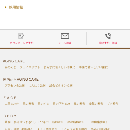
採用情報
カウンセリング予約
メール相談
電話予約・相談
AGING CARE
目のくま
フェイスリフト
切らずに若々しい印象に
手術で若々しい印象に
体内からAGING CARE
プラセンタ注射
にんにく注射
総合ビタミン点滴
ＦＡＣＥ
二重まぶた
目の整形
目のくま
目の下たるみ
鼻の整形
輪郭の整形
プチ整形
ＢＯＤＹ
豊胸
多汗症（わき汗）・ワキガ
脂肪吸引
顔の脂肪吸引
二の腕脂肪吸引
お腹・腰周り脂肪吸引
太もも脂肪吸引
ふくらはぎ脂肪吸引
男性の脂肪吸引