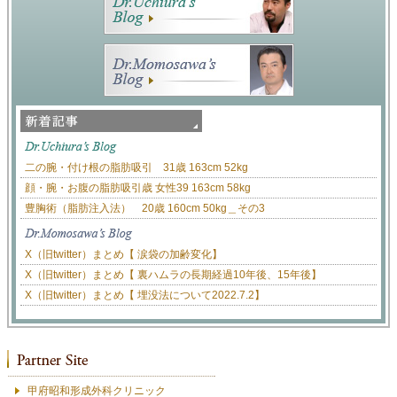
二の腕・付け根の脂肪吸引 31歳 163cm 52kg
顔・腕・お腹の脂肪吸引歳 女性39 163cm 58kg
豊胸術（脂肪注入法） 20歳 160cm 50kg＿その3
X（旧twitter）まとめ【 涙袋の加齢変化】
X（旧twitter）まとめ【 裏ハムラの長期経過10年後、15年後】
X（旧twitter）まとめ【 埋没法について2022.7.2】
甲府昭和形成外科クリニック