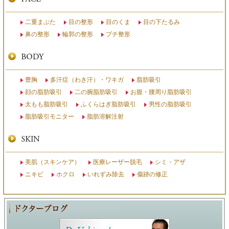
二重まぶた
目の整形
目のくま
目の下たるみ
鼻の整形
輪郭の整形
プチ整形
豊胸
多汗症（わき汗）・ワキガ
脂肪吸引
顔の脂肪吸引
二の腕脂肪吸引
お腹・腰周り脂肪吸引
太もも脂肪吸引
ふくらはぎ脂肪吸引
男性の脂肪吸引
脂肪吸引モニター
脂肪溶解注射
美肌（スキンケア）
医療レーザー脱毛
シミ・アザ
ニキビ
ホクロ
いれずみ除去
傷跡の修正