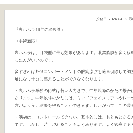
投稿日:
2024-04-02
最終
『裏ハムラ18年の経験談』
〈手術適応〉
裏ハムラは、目袋型に最も効果があります。眼窩脂肪が多く移
った方がいいのです。
多すぎれば外側コンパートメントの眼窩脂肪を適量切除して調
足になり十分に整えることができなくなります。
・裏ハムラ単独の術式は若い人向きで、中年以降のかたの場合
あります。中年以降のかたには、ミッドフェイスリフトやレー
方がより良い結果を得ることができます。したがって、この装
・涙袋は、コントロールできない。基本的には、もともとある
です。しかし、若干現れることもよくあります。よく観察する