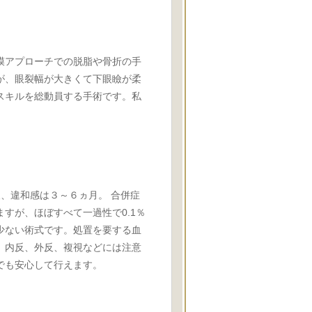
膜アプローチでの脱脂や骨折の手
が、眼裂幅が大きくて下眼瞼が柔
スキルを総動員する手術です。私
、違和感は３～６ヵ月。 合併症
すが、ほぼすべて一過性で0.1％
少ない術式です。処置を要する血
。内反、外反、複視などには注意
でも安心して行えます。