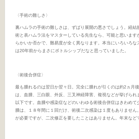
〈手術の難しさ〉
裏ハムラの手術の難しさは、ずばり展開の悪さでしょう。経結
術と表ハムラ法をマスターしている先生なら、可能と思います
らかいか否かで、難易度が全く異なります。本当にいろいろな
は20年前からまさにボトルシップだなと思っていました。
〈術後合併症〉
最も腫れるのは翌日か翌々日。完全に腫れが引くのは約2ヵ月後
は、血腫、三白眼、外反、三叉神経障害、複視などが挙げられま
以下です。血腫や感染症などのいわゆる術後合併症はきわめて
腫は、１８年間に１回だけ、術後二次感染は１度もありません
が必要ですが、二次修正を要したことはありません。年末など