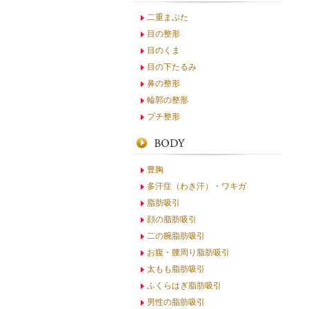
二重まぶた
目の整形
目のくま
目の下たるみ
鼻の整形
輪郭の整形
プチ整形
豊胸
多汗症（わき汗）・ワキガ
脂肪吸引
顔の脂肪吸引
二の腕脂肪吸引
お腹・腰周り脂肪吸引
太もも脂肪吸引
ふくらはぎ脂肪吸引
男性の脂肪吸引