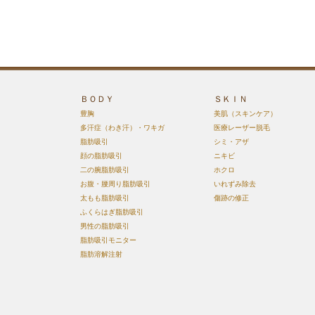
ＢＯＤＹ
ＳＫＩＮ
豊胸
美肌（スキンケア）
多汗症（わき汗）・ワキガ
医療レーザー脱毛
脂肪吸引
シミ・アザ
顔の脂肪吸引
ニキビ
二の腕脂肪吸引
ホクロ
お腹・腰周り脂肪吸引
いれずみ除去
太もも脂肪吸引
傷跡の修正
ふくらはぎ脂肪吸引
男性の脂肪吸引
脂肪吸引モニター
脂肪溶解注射