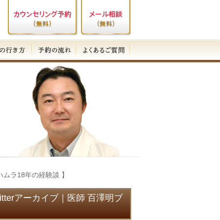
裏ハムラ18年の経験談 】
itterアーカイブ｜医師 百澤明ブ