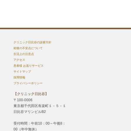
クリニック日比谷の診療方針
術後の不安点について
生活上の注意点
アクセス
患者様 お送りサービス
サイトマップ
採用情報
プライバシーポリシー
【クリニック日比谷】
〒100-0006
東京都千代田区有楽町１－５－１
日比谷マリンビルB2
受付時間：午前10：00～午後8：
00（年中無休）