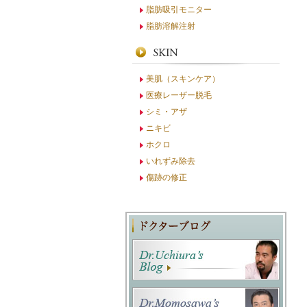
脂肪吸引モニター
脂肪溶解注射
美肌（スキンケア）
医療レーザー脱毛
シミ・アザ
ニキビ
ホクロ
いれずみ除去
傷跡の修正