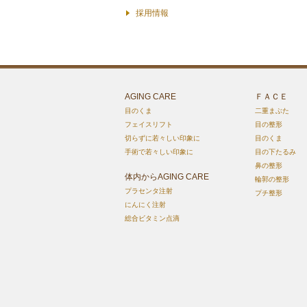
採用情報
AGING CARE
ＦＡＣＥ
目のくま
二重まぶた
フェイスリフト
目の整形
切らずに若々しい印象に
目のくま
手術で若々しい印象に
目の下たるみ
鼻の整形
体内からAGING CARE
輪郭の整形
プラセンタ注射
プチ整形
にんにく注射
総合ビタミン点滴