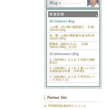
二の腕・付け根の脂肪吸引 31歳
163cm 52kg
顔・腕・お腹の脂肪吸引歳 女性39
163cm 58kg
豊胸術（脂肪注入法） 20歳
160cm 50kg＿その3
X（旧twitter）まとめ【 涙袋の加齢
変化】
X（旧twitter）まとめ【 裏ハムラの
長期経過10年後、15年後】
X（旧twitter）まとめ【 埋没法につ
いて2022.7.2】
甲府昭和形成外科クリニック