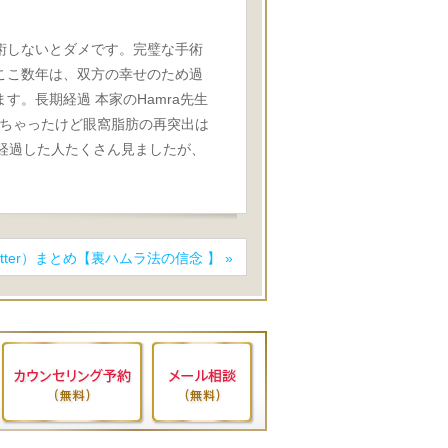
術しないとダメです。完璧な手術
ここ数年は、双方の幸せのため過
。長期経過 本家のHamra先生
っちゃったけど眼窩脂肪の再突出は
経過した人たくさん見ましたが、
witter）まとめ【裏ハムラ法の信念 】
»