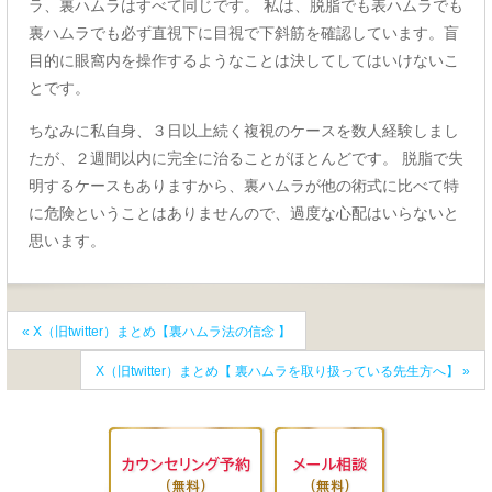
ラ、裏ハムラはすべて同じです。 私は、脱脂でも表ハムラでも
裏ハムラでも必ず直視下に目視で下斜筋を確認しています。盲
目的に眼窩内を操作するようなことは決してしてはいけないこ
とです。
ちなみに私自身、３日以上続く複視のケースを数人経験しまし
たが、２週間以内に完全に治ることがほとんどです。 脱脂で失
明するケースもありますから、裏ハムラが他の術式に比べて特
に危険ということはありませんので、過度な心配はいらないと
思います。
«
X（旧twitter）まとめ【裏ハムラ法の信念 】
X（旧twitter）まとめ【 裏ハムラを取り扱っている先生方へ】
»