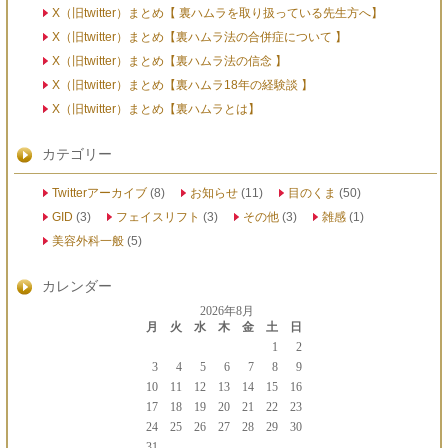
X（旧twitter）まとめ【 裏ハムラを取り扱っている先生方へ】
X（旧twitter）まとめ【裏ハムラ法の合併症について 】
X（旧twitter）まとめ【裏ハムラ法の信念 】
X（旧twitter）まとめ【裏ハムラ18年の経験談 】
X（旧twitter）まとめ【裏ハムラとは】
カテゴリー
Twitterアーカイブ
(8)
お知らせ
(11)
目のくま
(50)
GID
(3)
フェイスリフト
(3)
その他
(3)
雑感
(1)
美容外科一般
(5)
カレンダー
2026年8月
月
火
水
木
金
土
日
1
2
3
4
5
6
7
8
9
10
11
12
13
14
15
16
17
18
19
20
21
22
23
24
25
26
27
28
29
30
31