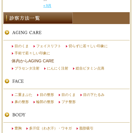
« 9月
目のくま
フェイスリフト
切らずに若々しい印象に
手術で若々しい印象に
体内からAGING CARE
プラセンタ注射
にんにく注射
総合ビタミン点滴
二重まぶた
目の整形
目のくま
目の下たるみ
鼻の整形
輪郭の整形
プチ整形
豊胸
多汗症（わき汗）・ワキガ
脂肪吸引