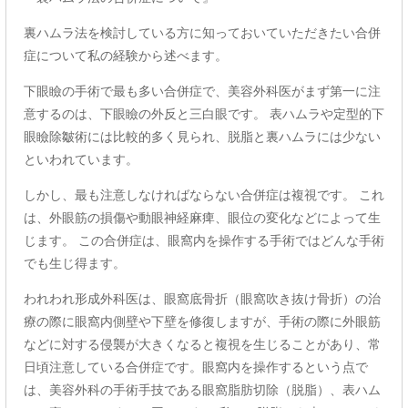
裏ハムラ法を検討している方に知っておいていただきたい合併
症について私の経験から述べます。
下眼瞼の手術で最も多い合併症で、美容外科医がまず第一に注
意するのは、下眼瞼の外反と三白眼です。 表ハムラや定型的下
眼瞼除皺術には比較的多く見られ、脱脂と裏ハムラには少ない
といわれています。
しかし、最も注意しなければならない合併症は複視です。 これ
は、外眼筋の損傷や動眼神経麻痺、眼位の変化などによって生
じます。 この合併症は、眼窩内を操作する手術ではどんな手術
でも生じ得ます。
われわれ形成外科医は、眼窩底骨折（眼窩吹き抜け骨折）の治
療の際に眼窩内側壁や下壁を修復しますが、手術の際に外眼筋
などに対する侵襲が大きくなると複視を生じることがあり、常
日頃注意している合併症です。眼窩内を操作するという点で
は、美容外科の手術手技である眼窩脂肪切除（脱脂）、表ハム