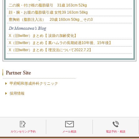
二の腕・付け根の脂肪吸引 31歳 163cm 52kg
顔・腕・お腹の脂肪吸引歳 女性39 163cm 58kg
豊胸術（脂肪注入法） 20歳 160cm 50kg＿その3
X（旧twitter）まとめ【 涙袋の加齢変化】
X（旧twitter）まとめ【 裏ハムラの長期経過10年後、15年後】
X（旧twitter）まとめ【 埋没法について2022.7.2】
甲府昭和形成外科クリニック
採用情報
カウンセリング予約
メール相談
電話予約・相談