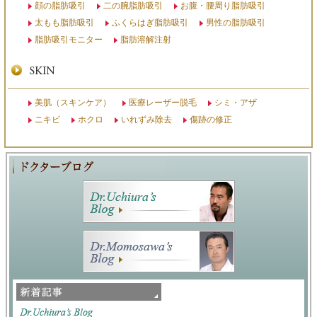
顔の脂肪吸引
二の腕脂肪吸引
お腹・腰周り脂肪吸引
太もも脂肪吸引
ふくらはぎ脂肪吸引
男性の脂肪吸引
脂肪吸引モニター
脂肪溶解注射
美肌（スキンケア）
医療レーザー脱毛
シミ・アザ
ニキビ
ホクロ
いれずみ除去
傷跡の修正