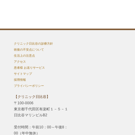
クリニック日比谷の診療方針
術後の不安点について
生活上の注意点
アクセス
患者様 お送りサービス
サイトマップ
採用情報
プライバシーポリシー
【クリニック日比谷】
〒100-0006
東京都千代田区有楽町１－５－１
日比谷マリンビルB2
受付時間：午前10：00～午後8：
00（年中無休）