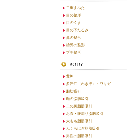
二重まぶた
目の整形
目のくま
目の下たるみ
鼻の整形
輪郭の整形
プチ整形
豊胸
多汗症（わき汗）・ワキガ
脂肪吸引
顔の脂肪吸引
二の腕脂肪吸引
お腹・腰周り脂肪吸引
太もも脂肪吸引
ふくらはぎ脂肪吸引
男性の脂肪吸引