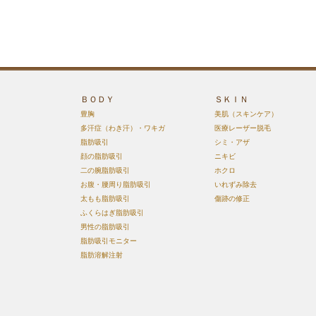
ＢＯＤＹ
ＳＫＩＮ
豊胸
美肌（スキンケア）
多汗症（わき汗）・ワキガ
医療レーザー脱毛
脂肪吸引
シミ・アザ
顔の脂肪吸引
ニキビ
二の腕脂肪吸引
ホクロ
お腹・腰周り脂肪吸引
いれずみ除去
太もも脂肪吸引
傷跡の修正
ふくらはぎ脂肪吸引
男性の脂肪吸引
脂肪吸引モニター
脂肪溶解注射