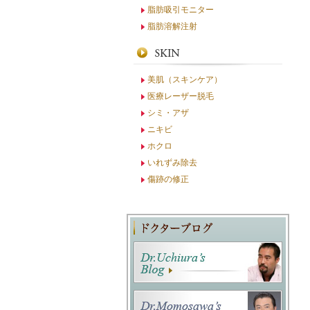
脂肪吸引モニター
脂肪溶解注射
美肌（スキンケア）
医療レーザー脱毛
シミ・アザ
ニキビ
ホクロ
いれずみ除去
傷跡の修正