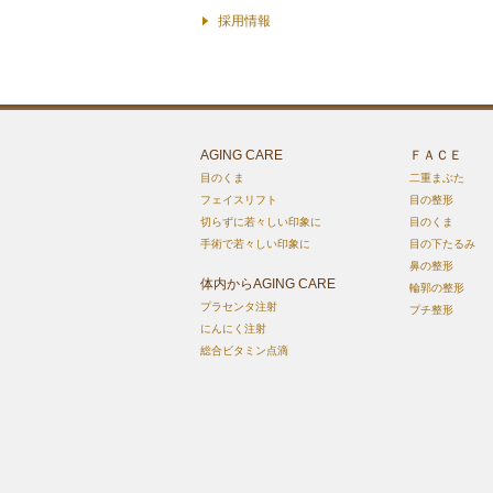
採用情報
AGING CARE
ＦＡＣＥ
目のくま
二重まぶた
フェイスリフト
目の整形
切らずに若々しい印象に
目のくま
手術で若々しい印象に
目の下たるみ
鼻の整形
体内からAGING CARE
輪郭の整形
プラセンタ注射
プチ整形
にんにく注射
総合ビタミン点滴