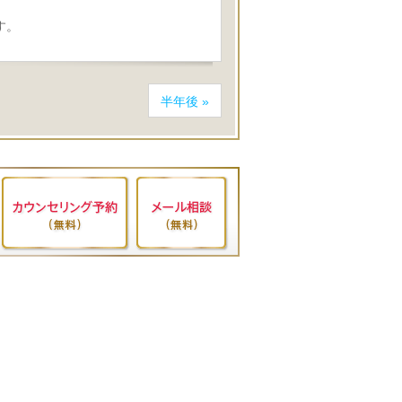
す。
半年後
»