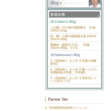
二の腕・付け根の脂肪吸引 31歳
163cm 52kg
顔・腕・お腹の脂肪吸引歳 女性39
163cm 58kg
豊胸術（脂肪注入法） 20歳
160cm 50kg＿その3
X（旧twitter）まとめ【 涙袋の加齢
変化】
X（旧twitter）まとめ【 裏ハムラの
長期経過10年後、15年後】
X（旧twitter）まとめ【 埋没法につ
いて2022.7.2】
甲府昭和形成外科クリニック