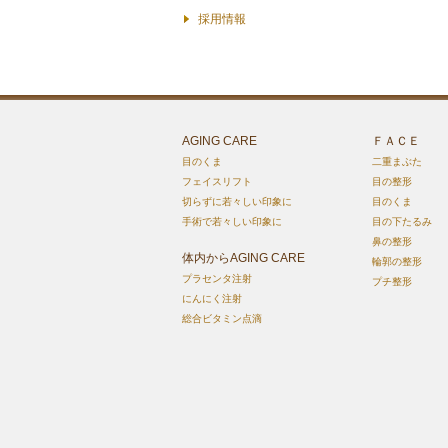
採用情報
AGING CARE
ＦＡＣＥ
目のくま
二重まぶた
フェイスリフト
目の整形
切らずに若々しい印象に
目のくま
手術で若々しい印象に
目の下たるみ
鼻の整形
体内からAGING CARE
輪郭の整形
プラセンタ注射
プチ整形
にんにく注射
総合ビタミン点滴