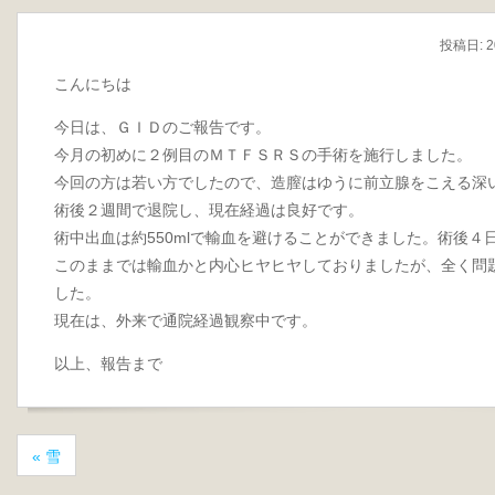
投稿日:
2
こんにちは
今日は、ＧＩＤのご報告です。
今月の初めに２例目のＭＴＦＳＲＳの手術を施行しました。
今回の方は若い方でしたので、造膣はゆうに前立腺をこえる深
術後２週間で退院し、現在経過は良好です。
術中出血は約550mlで輸血を避けることができました。術後
このままでは輸血かと内心ヒヤヒヤしておりましたが、全く問
した。
現在は、外来で通院経過観察中です。
以上、報告まで
«
雪