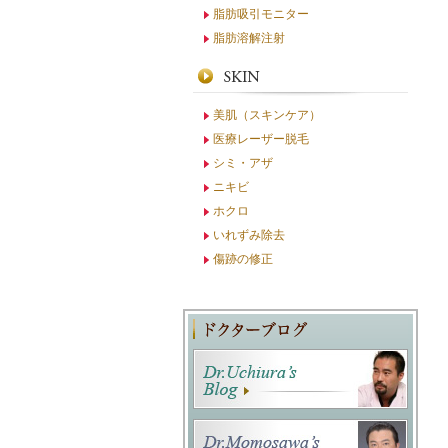
脂肪吸引モニター
脂肪溶解注射
美肌（スキンケア）
医療レーザー脱毛
シミ・アザ
ニキビ
ホクロ
いれずみ除去
傷跡の修正