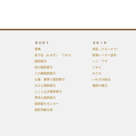
ＢＯＤＹ
ＳＫＩＮ
豊胸
美肌（スキンケア）
多汗症（わき汗）・ワキガ
医療レーザー脱毛
脂肪吸引
シミ・アザ
顔の脂肪吸引
ニキビ
二の腕脂肪吸引
ホクロ
お腹・腰周り脂肪吸引
いれずみ除去
太もも脂肪吸引
傷跡の修正
ふくらはぎ脂肪吸引
男性の脂肪吸引
脂肪吸引モニター
脂肪溶解注射