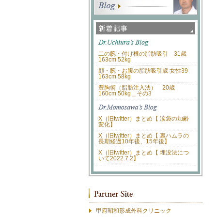
二の腕・付け根の脂肪吸引 31歳
163cm 52kg
顔・腕・お腹の脂肪吸引歳 女性39
163cm 58kg
豊胸術（脂肪注入法） 20歳
160cm 50kg＿その3
X（旧twitter）まとめ【 涙袋の加齢
変化】
X（旧twitter）まとめ【 裏ハムラの
長期経過10年後、15年後】
X（旧twitter）まとめ【 埋没法につ
いて2022.7.2】
甲府昭和形成外科クリニック