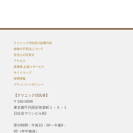
クリニック日比谷の診療方針
術後の不安点について
生活上の注意点
アクセス
患者様 お送りサービス
サイトマップ
採用情報
プライバシーポリシー
【クリニック日比谷】
〒100-0006
東京都千代田区有楽町１－５－１
日比谷マリンビルB2
受付時間：午前10：00～午後8：
00（年中無休）