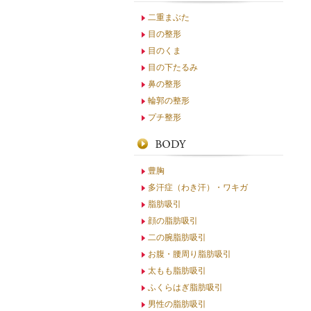
二重まぶた
目の整形
目のくま
目の下たるみ
鼻の整形
輪郭の整形
プチ整形
豊胸
多汗症（わき汗）・ワキガ
脂肪吸引
顔の脂肪吸引
二の腕脂肪吸引
お腹・腰周り脂肪吸引
太もも脂肪吸引
ふくらはぎ脂肪吸引
男性の脂肪吸引