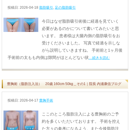
投稿日:
2026-04-18
脂肪吸引
,
足の脂肪吸引
今日はなぜ脂肪吸引術後に経過を見ていく
必要があるのかについて書いてみたいと思
います。 患者様は大腿内側の脂肪吸引をお
受けくださいました。 写真で経過を示しな
がら説明していきますね。 手術前と1ヶ月後
手術前の太もも内側は隙間がほとんどない状
…続きを読む
豊胸術（脂肪注入法） 20歳 160cm 50kg＿その1｜院長 内浦康信ブログ
投稿日:
2026-04-17
豊胸手術
ここのところ脂肪注入による豊胸術のご予
約を多くいただいております。 手術を控え
た方々の参考になるよう、また今後脂肪注