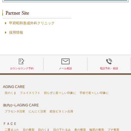
甲府昭和形成外科クリニック
採用情報
カウンセリング予約
メール相談
電話予約・相談
AGING CARE
目のくま
フェイスリフト
切らずに若々しい印象に
手術で若々しい印象に
体内からAGING CARE
プラセンタ注射
にんにく注射
総合ビタミン点滴
ＦＡＣＥ
二重まぶた
目の整形
目のくま
目の下たるみ
鼻の整形
輪郭の整形
プチ整形