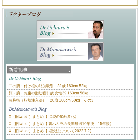
二の腕・付け根の脂肪吸引 31歳 163cm 52kg
顔・腕・お腹の脂肪吸引歳 女性39 163cm 58kg
豊胸術（脂肪注入法） 20歳 160cm 50kg＿その3
X（旧twitter）まとめ【 涙袋の加齢変化】
X（旧twitter）まとめ【 裏ハムラの長期経過10年後、15年後】
X（旧twitter）まとめ【 埋没法について2022.7.2】