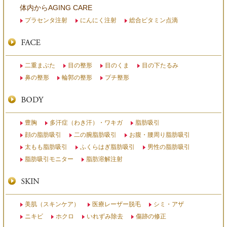
体内からAGING CARE
プラセンタ注射
にんにく注射
総合ビタミン点滴
二重まぶた
目の整形
目のくま
目の下たるみ
鼻の整形
輪郭の整形
プチ整形
豊胸
多汗症（わき汗）・ワキガ
脂肪吸引
顔の脂肪吸引
二の腕脂肪吸引
お腹・腰周り脂肪吸引
太もも脂肪吸引
ふくらはぎ脂肪吸引
男性の脂肪吸引
脂肪吸引モニター
脂肪溶解注射
美肌（スキンケア）
医療レーザー脱毛
シミ・アザ
ニキビ
ホクロ
いれずみ除去
傷跡の修正