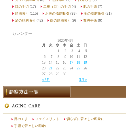
目の手術
(17)
二重（目）の手術
(4)
肌の手術
(7)
脂肪吸引
(115)
お腹の脂肪吸引
(39)
腕の脂肪吸引
(21)
足の脂肪吸引
(42)
顔の脂肪吸引
(9)
豊胸手術
(9)
カレンダー
2026年4月
月
火
水
木
金
土
日
1
2
3
4
5
6
7
8
9
10
11
12
13
14
15
16
17
18
19
20
21
22
23
24
25
26
27
28
29
30
« 3月
5月 »
目のくま
フェイスリフト
切らずに若々しい印象に
手術で若々しい印象に