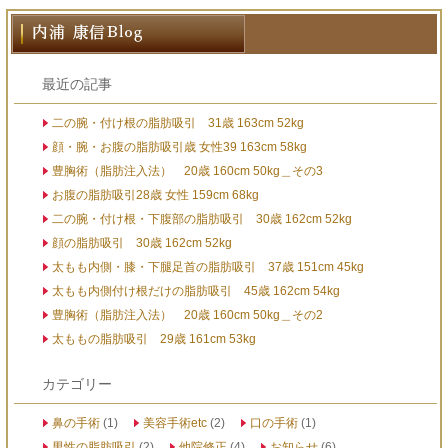
最近の記事
二の腕・付け根の脂肪吸引 31歳 163cm 52kg
顔・腕・お腹の脂肪吸引歳 女性39 163cm 58kg
豊胸術（脂肪注入法） 20歳 160cm 50kg＿その3
お腹の脂肪吸引28歳 女性 159cm 68kg
二の腕・付け根・下腹部の脂肪吸引 30歳 162cm 52kg
顔の脂肪吸引 30歳 162cm 52kg
太もも内側・膝・下腿足首の脂肪吸引 37歳 151cm 45kg
太もも内側付け根だけの脂肪吸引 45歳 162cm 54kg
豊胸術（脂肪注入法） 20歳 160cm 50kg＿その2
太ももの脂肪吸引 29歳 161cm 53kg
カテゴリー
鼻の手術
(1)
美容手術etc
(2)
口の手術
(1)
男性の脂肪吸引
(2)
他院修正
(4)
お知らせ
(6)