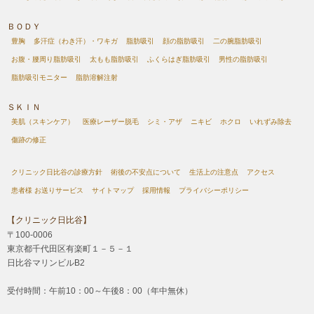
ＢＯＤＹ
豊胸
多汗症（わき汗）・ワキガ
脂肪吸引
顔の脂肪吸引
二の腕脂肪吸引
お腹・腰周り脂肪吸引
太もも脂肪吸引
ふくらはぎ脂肪吸引
男性の脂肪吸引
脂肪吸引モニター
脂肪溶解注射
ＳＫＩＮ
美肌（スキンケア）
医療レーザー脱毛
シミ・アザ
ニキビ
ホクロ
いれずみ除去
傷跡の修正
クリニック日比谷の診療方針
術後の不安点について
生活上の注意点
アクセス
患者様 お送りサービス
サイトマップ
採用情報
プライバシーポリシー
【クリニック日比谷】
〒100-0006
東京都千代田区有楽町１－５－１
日比谷マリンビルB2
受付時間：午前10：00～午後8：00（年中無休）