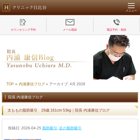
メニュー
カウンセリング予約
メール相談
電話予約・相談
»
TOP
内浦康信ブログ
»
アーカイブ: 4月 2026
院長 内浦康信ブログ
太ももの脂肪吸引 29歳 161cm 53kg｜院長 内浦康信ブログ
投稿日:
2026-04-25
脂肪吸引
,
足の脂肪吸引