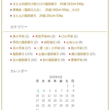
太もも内側付け根だけの脂肪吸引 45歳 162cm 54kg
豊胸術（脂肪注入法） 20歳 160cm 50kg＿その2
太ももの脂肪吸引 29歳 161cm 53kg
カテゴリー
鼻の手術
(1)
美容手術etc
(2)
口の手術
(1)
男性の脂肪吸引
(2)
他院修正
(4)
お知らせ
(6)
目の手術
(17)
二重（目）の手術
(4)
肌の手術
(7)
脂肪吸引
(115)
お腹の脂肪吸引
(39)
腕の脂肪吸引
(21)
足の脂肪吸引
(42)
顔の脂肪吸引
(9)
豊胸手術
(9)
カレンダー
2026年8月
月
火
水
木
金
土
日
1
2
3
4
5
6
7
8
9
10
11
12
13
14
15
16
17
18
19
20
21
22
23
24
25
26
27
28
29
30