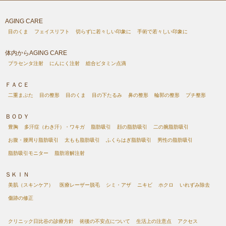
AGING CARE
目のくま
フェイスリフト
切らずに若々しい印象に
手術で若々しい印象に
体内からAGING CARE
プラセンタ注射
にんにく注射
総合ビタミン点滴
ＦＡＣＥ
二重まぶた
目の整形
目のくま
目の下たるみ
鼻の整形
輪郭の整形
プチ整形
ＢＯＤＹ
豊胸
多汗症（わき汗）・ワキガ
脂肪吸引
顔の脂肪吸引
二の腕脂肪吸引
お腹・腰周り脂肪吸引
太もも脂肪吸引
ふくらはぎ脂肪吸引
男性の脂肪吸引
脂肪吸引モニター
脂肪溶解注射
ＳＫＩＮ
美肌（スキンケア）
医療レーザー脱毛
シミ・アザ
ニキビ
ホクロ
いれずみ除去
傷跡の修正
クリニック日比谷の診療方針
術後の不安点について
生活上の注意点
アクセス