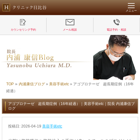
メニュー
カウンセリング予約
メール相談
電話予約・相談
»
TOP
内浦康信ブログ
»
美容手術etc
»
アゴプロテーゼ 超長期症例（16年
経過）
アゴプロテーゼ 超長期症例（16年経過）｜美容手術etc｜院長 内浦康信ブ
ログ
投稿日:
2026-04-19
美容手術etc