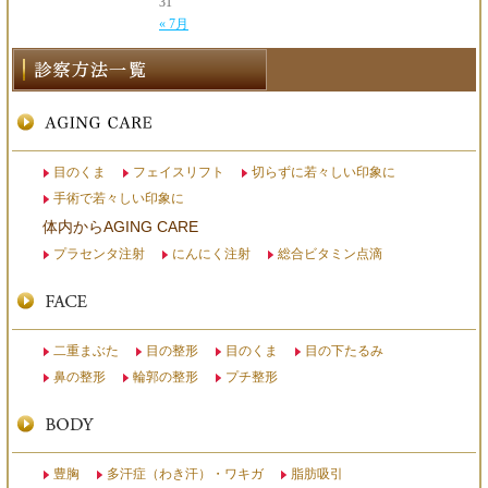
31
« 7月
目のくま
フェイスリフト
切らずに若々しい印象に
手術で若々しい印象に
体内からAGING CARE
プラセンタ注射
にんにく注射
総合ビタミン点滴
二重まぶた
目の整形
目のくま
目の下たるみ
鼻の整形
輪郭の整形
プチ整形
豊胸
多汗症（わき汗）・ワキガ
脂肪吸引