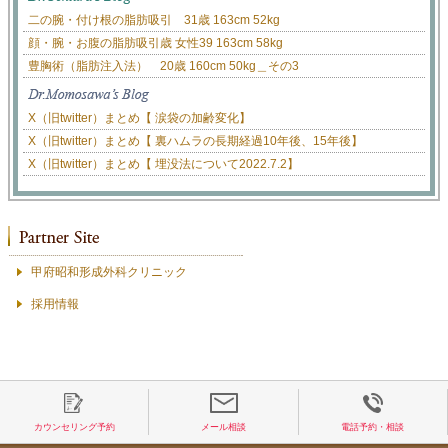
二の腕・付け根の脂肪吸引 31歳 163cm 52kg
顔・腕・お腹の脂肪吸引歳 女性39 163cm 58kg
豊胸術（脂肪注入法） 20歳 160cm 50kg＿その3
X（旧twitter）まとめ【 涙袋の加齢変化】
X（旧twitter）まとめ【 裏ハムラの長期経過10年後、15年後】
X（旧twitter）まとめ【 埋没法について2022.7.2】
甲府昭和形成外科クリニック
採用情報
カウンセリング予約
メール相談
電話予約・相談