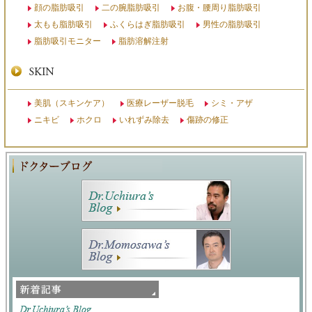
顔の脂肪吸引
二の腕脂肪吸引
お腹・腰周り脂肪吸引
太もも脂肪吸引
ふくらはぎ脂肪吸引
男性の脂肪吸引
脂肪吸引モニター
脂肪溶解注射
美肌（スキンケア）
医療レーザー脱毛
シミ・アザ
ニキビ
ホクロ
いれずみ除去
傷跡の修正