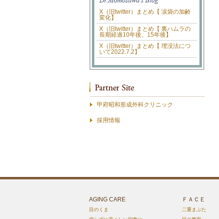
X（旧twitter）まとめ【 涙袋の加齢
変化】
X（旧twitter）まとめ【 裏ハムラの
長期経過10年後、15年後】
X（旧twitter）まとめ【 埋没法につ
いて2022.7.2】
甲府昭和形成外科クリニック
採用情報
AGING CARE
ＦＡＣＥ
目のくま
二重まぶた