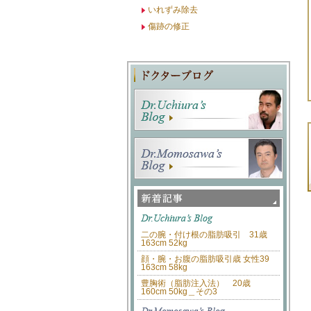
いれずみ除去
傷跡の修正
二の腕・付け根の脂肪吸引 31歳
163cm 52kg
顔・腕・お腹の脂肪吸引歳 女性39
163cm 58kg
豊胸術（脂肪注入法） 20歳
160cm 50kg＿その3