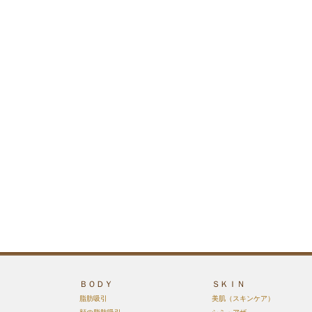
ＢＯＤＹ
ＳＫＩＮ
脂肪吸引
美肌（スキンケア）