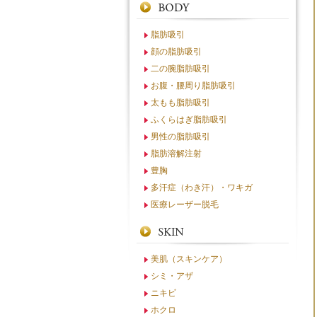
脂肪吸引
顔の脂肪吸引
二の腕脂肪吸引
お腹・腰周り脂肪吸引
太もも脂肪吸引
ふくらはぎ脂肪吸引
男性の脂肪吸引
脂肪溶解注射
豊胸
多汗症（わき汗）・ワキガ
医療レーザー脱毛
美肌（スキンケア）
シミ・アザ
ニキビ
ホクロ