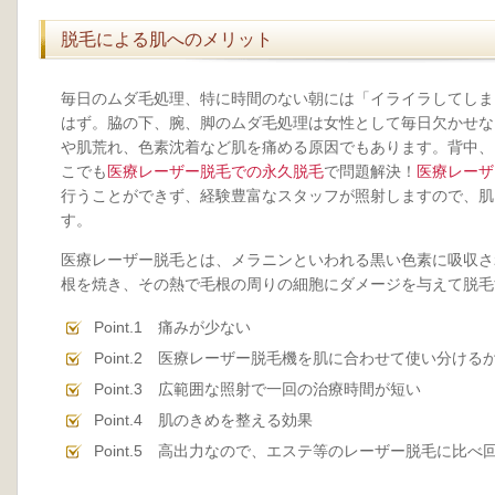
脱毛による肌へのメリット
毎日のムダ毛処理、特に時間のない朝には「イライラしてしま
はず。脇の下、腕、脚のムダ毛処理は女性として毎日欠かせな
や肌荒れ、色素沈着など肌を痛める原因でもあります。背中、
こでも
医療レーザー脱毛での永久脱毛
で問題解決！
医療レーザ
行うことができず、経験豊富なスタッフが照射しますので、肌
す。
医療レーザー脱毛とは、メラニンといわれる黒い色素に吸収さ
根を焼き、その熱で毛根の周りの細胞にダメージを与えて脱毛
Point.1 痛みが少ない
Point.2 医療レーザー脱毛機を肌に合わせて使い分け
Point.3 広範囲な照射で一回の治療時間が短い
Point.4 肌のきめを整える効果
Point.5 高出力なので、エステ等のレーザー脱毛に比