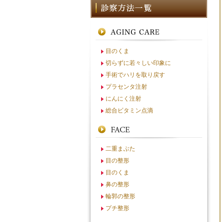
目のくま
切らずに若々しい印象に
手術でハリを取り戻す
プラセンタ注射
にんにく注射
総合ビタミン点滴
二重まぶた
目の整形
目のくま
鼻の整形
輪郭の整形
プチ整形