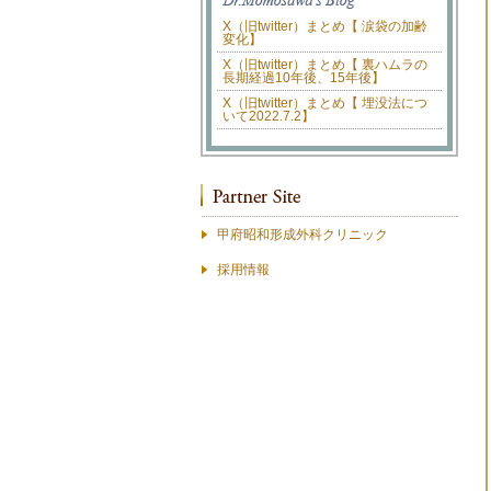
X（旧twitter）まとめ【 涙袋の加齢
変化】
X（旧twitter）まとめ【 裏ハムラの
長期経過10年後、15年後】
X（旧twitter）まとめ【 埋没法につ
いて2022.7.2】
甲府昭和形成外科クリニック
採用情報