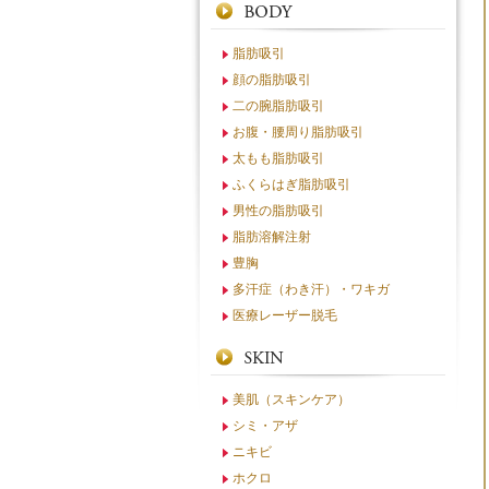
脂肪吸引
顔の脂肪吸引
二の腕脂肪吸引
お腹・腰周り脂肪吸引
太もも脂肪吸引
ふくらはぎ脂肪吸引
男性の脂肪吸引
脂肪溶解注射
豊胸
多汗症（わき汗）・ワキガ
医療レーザー脱毛
美肌（スキンケア）
シミ・アザ
ニキビ
ホクロ