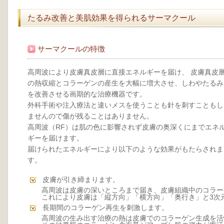
たるみ改善と美肌効果を得られるサーマクール
サーマクールの特徴
高周波により皮膚真皮層に直接エネルギーを届け、 皮膚真皮
の熱収縮とコラーゲンの産生を大幅に増大させ、しわやたるみ
を改善させる画期的な治療機器です。
外科手術や注入療法と違いメスを使うことも針を刺すこともし
ませんので傷が残ることはありません。
高周波（RF）は肌の色に影響されず皮膚の奥深くにまでエネ
ギーを届けます。
届けられたエネルギーにより以下のような効果がもたらされま
す。
皮膚が引き締まります。
高周波は皮膚の深いところまで届き、皮膚組織中のコラー
これにより皮膚は「縦方向」「横方向」「奥行き」と3次元
長期間のコラーゲン再生を刺激します。
高周波の生み出す治療の熱は皮膚でのコラーゲン生成を活