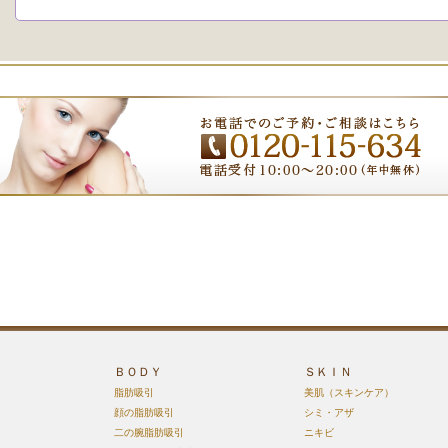
ＢＯＤＹ
ＳＫＩＮ
脂肪吸引
美肌（スキンケア）
顔の脂肪吸引
シミ・アザ
二の腕脂肪吸引
ニキビ