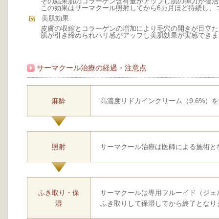
その結果肌のコラーゲン含有量がアップし肌の弾力が復活
この効果はサーマクール照射してから6カ月ほど持続し、
美肌効果
皮膚の収縮とコラーゲンの増加により毛穴の開きが目立た
肌が引き締められハリ感がアップし美肌効果が実感できま
サーマクール治療の経過・注意点
麻酔
高濃度リドカインクリーム（9.6%）
照射
サーマクール治療は医師による施術と
ふき取り・保
サーマクールは専用フルーイド（ジェ
湿
ふき取りして保湿してから終了となり