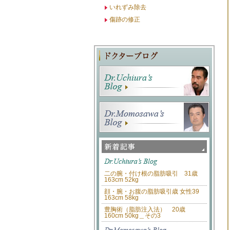
いれずみ除去
傷跡の修正
二の腕・付け根の脂肪吸引 31歳
163cm 52kg
顔・腕・お腹の脂肪吸引歳 女性39
163cm 58kg
豊胸術（脂肪注入法） 20歳
160cm 50kg＿その3