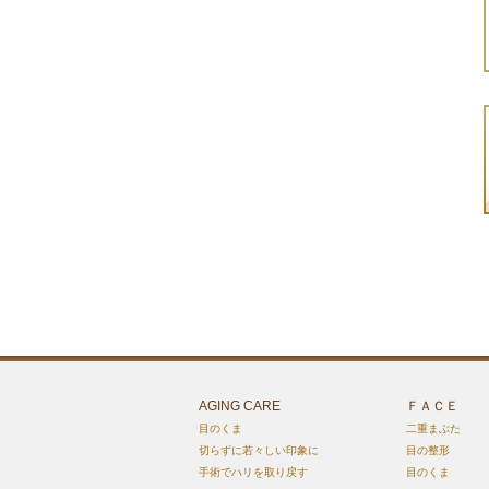
AGING CARE
ＦＡＣＥ
目のくま
二重まぶた
切らずに若々しい印象に
目の整形
手術でハリを取り戻す
目のくま