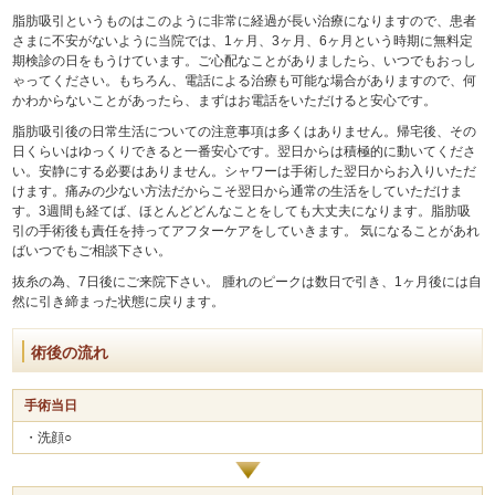
脂肪吸引というものはこのように非常に経過が長い治療になりますので、患者
さまに不安がないように当院では、1ヶ月、3ヶ月、6ヶ月という時期に無料定
期検診の日をもうけています。ご心配なことがありましたら、いつでもおっし
ゃってください。もちろん、電話による治療も可能な場合がありますので、何
かわからないことがあったら、まずはお電話をいただけると安心です。
脂肪吸引後の日常生活についての注意事項は多くはありません。帰宅後、その
日くらいはゆっくりできると一番安心です。翌日からは積極的に動いてくださ
い。安静にする必要はありません。シャワーは手術した翌日からお入りいただ
けます。痛みの少ない方法だからこそ翌日から通常の生活をしていただけま
す。3週間も経てば、ほとんどどんなことをしても大丈夫になります。脂肪吸
引の手術後も責任を持ってアフターケアをしていきます。 気になることがあれ
ばいつでもご相談下さい。
抜糸の為、7日後にご来院下さい。 腫れのピークは数日で引き、1ヶ月後には自
然に引き締まった状態に戻ります。
術後の流れ
手術当日
・洗顔○