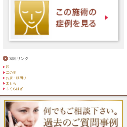
関連リンク
顔
二の腕
お腹・腰周り
太もも
ふくらはぎ