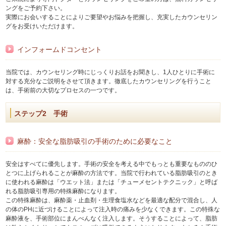
ングをご予約下さい。
実際にお会いすることによりご要望やお悩みを把握し、充実したカウンセリン
グをお受けいただけます。
インフォームドコンセント
当院では、カウンセリング時にじっくりお話をお聞きし、1人ひとりに手術に
対する充分なご説明をさせて頂きます。徹底したカウンセリングを行うこと
は、手術前の大切なプロセスの一つです。
ステップ2 手術
麻酔：安全な脂肪吸引の手術のために必要なこと
安全はすべてに優先します。手術の安全を考える中でもっとも重要なもののひ
とつに上げられることが麻酔の方法です。当院で行われている脂肪吸引のとき
に使われる麻酔は「ウエット法」または「チューメセントテクニック」と呼ば
れる脂肪吸引専用の特殊麻酔になります。
この特殊麻酔は、麻酔薬・止血剤・生理食塩水などを最適な配分で混合し、人
の体のPHに近づけることによって注入時の痛みを少なくできます。この特殊な
麻酔液を、手術部位にまんべんなく注入します。そうすることによって、脂肪