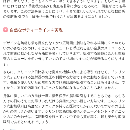
は軟らかくなり、とてもスムーズに吸引できるようになります。もちろん手術
中だ けではなく手術後の痛みも出血も非常に少なくなるので、回復がとても早
まります。この方法を使うことにより、今まで難しいといわれていた複数箇所
の脂肪吸 引でも、日帰り手術で行うことが出来るようになりました。
自然なボディーラインを実現
デザインを熟慮し最も目立たなくかつ広範囲に脂肪を取れる場所に２ｍｍぐら
いの小さな穴をつけ、そこからカニューレと呼ばれる細い金属のストローを入
れて前後に動かしながら脂肪を吸引していきます。吸引する部位に合わせ数種
類のカニューレを使い分けていくのでより細かい仕上げが出来るようになりま
す。
さらに、クリニック日比谷では従来の機械の力による吸引ではなく、「シリン
ジ式」といわれる注射器の負圧を利用する方法で丁寧に脂肪を吸引していきま
す。機械を使わないため無理な力で脂肪組織を吸引することはありません。で
すから、過度の内出血がおこったり凹凸になるようなこともありません。
身体に優しいこの方法は一度に複数個所の脂肪吸引をすることもでき、もちろ
んその日のうちにお帰りいただける負担の少ない新しい方法です。このシリン
ジ式脂肪吸引は高度なテクニックを持った医師でしか行えないですがその仕上
がりの美しさが違います。シリンジ式脂肪吸引術とチューメセント・テクニッ
クの組み合わせは、脂肪吸引を行っていく中で最も質が高く、最も安全な脂肪
吸引であるといえるでしょう。