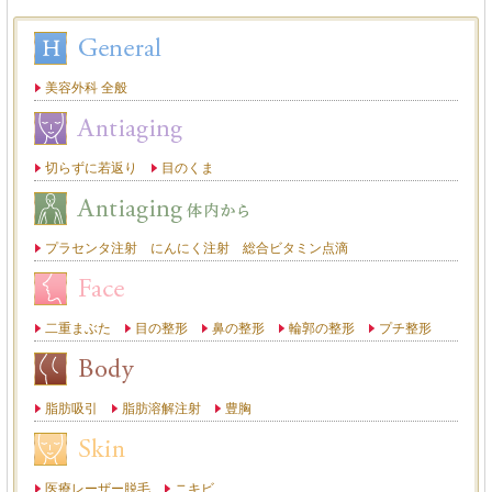
美容外科 全般
切らずに若返り
目のくま
プラセンタ注射 にんにく注射 総合ビタミン点滴
二重まぶた
目の整形
鼻の整形
輪郭の整形
プチ整形
脂肪吸引
脂肪溶解注射
豊胸
医療レーザー脱毛
ニキビ