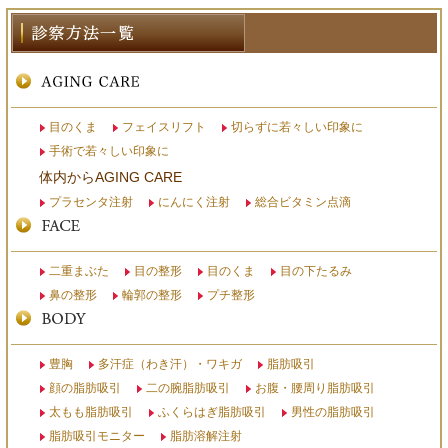
目のくま
フェイスリフト
切らずに若々しい印象に
手術で若々しい印象に
体内からAGING CARE
プラセンタ注射
にんにく注射
総合ビタミン点滴
二重まぶた
目の整形
目のくま
目の下たるみ
鼻の整形
輪郭の整形
プチ整形
豊胸
多汗症（わき汗）・ワキガ
脂肪吸引
顔の脂肪吸引
二の腕脂肪吸引
お腹・腰周り脂肪吸引
太もも脂肪吸引
ふくらはぎ脂肪吸引
男性の脂肪吸引
脂肪吸引モニター
脂肪溶解注射