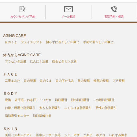
カウンセリング予約
メール相談
電話予約・相談
AGING CARE
目のくま
フェイスリフト
切らずに若々しい印象に
手術で若々しい印象に
体内からAGING CARE
プラセンタ注射
にんにく注射
総合ビタミン点滴
ＦＡＣＥ
二重まぶた
目の整形
目のくま
目の下たるみ
鼻の整形
輪郭の整形
プチ整形
ＢＯＤＹ
豊胸
多汗症（わき汗）・ワキガ
脂肪吸引
顔の脂肪吸引
二の腕脂肪吸引
お腹・腰周り脂肪吸引
太もも脂肪吸引
ふくらはぎ脂肪吸引
男性の脂肪吸引
脂肪吸引モニター
脂肪溶解注射
ＳＫＩＮ
美肌（スキンケア）
医療レーザー脱毛
シミ・アザ
ニキビ
ホクロ
いれずみ除去