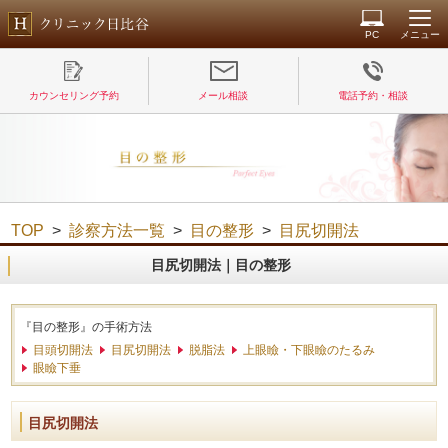
PC
メニュー
カウンセリング予約
メール相談
電話予約・相談
TOP
>
診察方法一覧
>
目の整形
>
目尻切開法
目尻切開法｜目の整形
『目の整形』の手術方法
目頭切開法
目尻切開法
脱脂法
上眼瞼・下眼瞼のたるみ
眼瞼下垂
目尻切開法