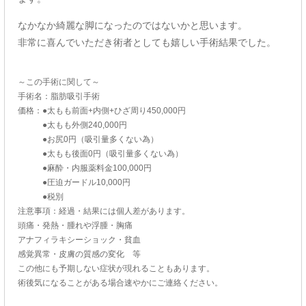
なかなか綺麗な脚になったのではないかと思います。
非常に喜んでいただき術者としても嬉しい手術結果でした。
～この手術に関して～
手術名：脂肪吸引手術
価格：●太もも前面+内側+ひざ周り450,000円
●太もも外側240,000円
●お尻0円（吸引量多くない為）
●太もも後面0円（吸引量多くない為）
●麻酔・内服薬料金100,000円
●圧迫ガードル10,000円
●税別
注意事項：経過・結果には個人差があります。
頭痛・発熱・腫れや浮腫・胸痛
アナフィラキシーショック・貧血
感覚異常・皮膚の質感の変化 等
この他にも予期しない症状が現れることもあります。
術後気になることがある場合速やかにご連絡ください。