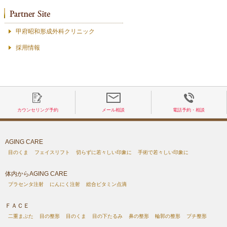
甲府昭和形成外科クリニック
採用情報
カウンセリング予約
メール相談
電話予約・相談
AGING CARE
目のくま
フェイスリフト
切らずに若々しい印象に
手術で若々しい印象に
体内からAGING CARE
プラセンタ注射
にんにく注射
総合ビタミン点滴
ＦＡＣＥ
二重まぶた
目の整形
目のくま
目の下たるみ
鼻の整形
輪郭の整形
プチ整形