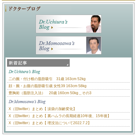
二の腕・付け根の脂肪吸引 31歳 163cm 52kg
顔・腕・お腹の脂肪吸引歳 女性39 163cm 58kg
豊胸術（脂肪注入法） 20歳 160cm 50kg＿その3
X（旧twitter）まとめ【 涙袋の加齢変化】
X（旧twitter）まとめ【 裏ハムラの長期経過10年後、15年後】
X（旧twitter）まとめ【 埋没法について2022.7.2】