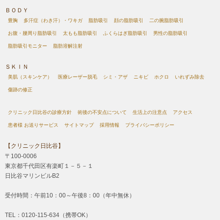
ＢＯＤＹ
豊胸
多汗症（わき汗）・ワキガ
脂肪吸引
顔の脂肪吸引
二の腕脂肪吸引
お腹・腰周り脂肪吸引
太もも脂肪吸引
ふくらはぎ脂肪吸引
男性の脂肪吸引
脂肪吸引モニター
脂肪溶解注射
ＳＫＩＮ
美肌（スキンケア）
医療レーザー脱毛
シミ・アザ
ニキビ
ホクロ
いれずみ除去
傷跡の修正
クリニック日比谷の診療方針
術後の不安点について
生活上の注意点
アクセス
患者様 お送りサービス
サイトマップ
採用情報
プライバシーポリシー
【クリニック日比谷】
〒100-0006
東京都千代田区有楽町１－５－１
日比谷マリンビルB2
受付時間：午前10：00～午後8：00（年中無休）
TEL：0120-115-634（携帯OK）