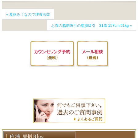
«
夏休み！なので埋没法②
お腹の脂肪吸引の脂肪吸引 31歳 157cm 51kg
»