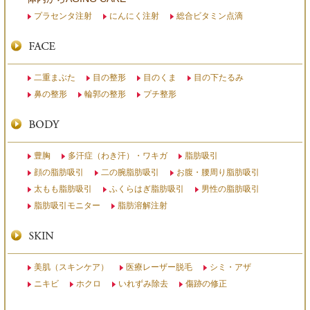
プラセンタ注射
にんにく注射
総合ビタミン点滴
二重まぶた
目の整形
目のくま
目の下たるみ
鼻の整形
輪郭の整形
プチ整形
豊胸
多汗症（わき汗）・ワキガ
脂肪吸引
顔の脂肪吸引
二の腕脂肪吸引
お腹・腰周り脂肪吸引
太もも脂肪吸引
ふくらはぎ脂肪吸引
男性の脂肪吸引
脂肪吸引モニター
脂肪溶解注射
美肌（スキンケア）
医療レーザー脱毛
シミ・アザ
ニキビ
ホクロ
いれずみ除去
傷跡の修正