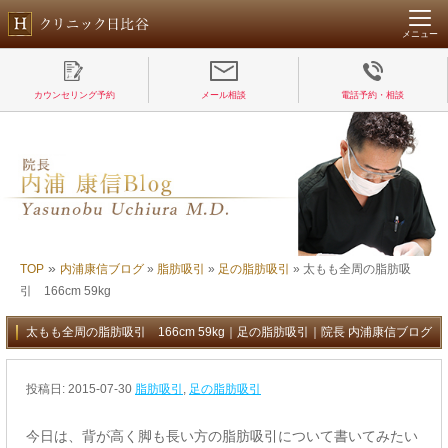
メニュー
カウンセリング予約
メール相談
電話予約・相談
»
TOP
内浦康信ブログ
»
脂肪吸引
»
足の脂肪吸引
»
太もも全周の脂肪吸
引 166cm 59kg
太もも全周の脂肪吸引 166cm 59kg｜足の脂肪吸引｜院長 内浦康信ブログ
投稿日:
2015-07-30
脂肪吸引
,
足の脂肪吸引
今日は、背が高く脚も長い方の脂肪吸引について書いてみたい