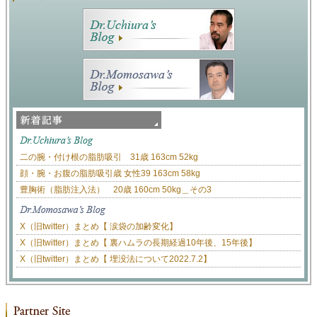
二の腕・付け根の脂肪吸引 31歳 163cm 52kg
顔・腕・お腹の脂肪吸引歳 女性39 163cm 58kg
豊胸術（脂肪注入法） 20歳 160cm 50kg＿その3
X（旧twitter）まとめ【 涙袋の加齢変化】
X（旧twitter）まとめ【 裏ハムラの長期経過10年後、15年後】
X（旧twitter）まとめ【 埋没法について2022.7.2】