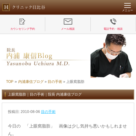
メニュー
カウンセリング予約
メール相談
電話予約・相談
»
TOP
内浦康信ブログ
»
目の手術
»
上眼窩脂肪
上眼窩脂肪｜目の手術｜院長 内浦康信ブログ
投稿日:
2010-08-06
目の手術
今日の 「上眼窩脂肪」 画像は少し気持ち悪いかもしれませ
ん。