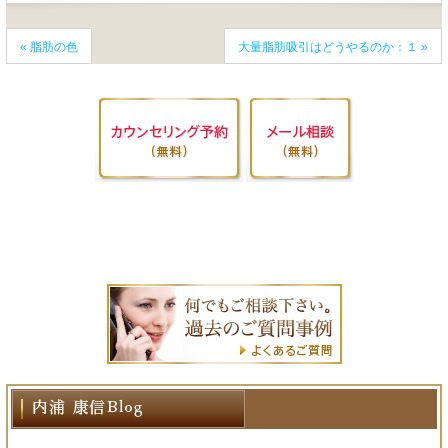
«
脂肪の色
大量脂肪吸引はどうやるのか：１
»