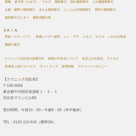
豊胸
多汗症（わき汗）・ワキガ
脂肪吸引
顔の脂肪吸引
二の腕脂肪吸引
お腹・腰周り脂肪吸引
太もも脂肪吸引
ふくらはぎ脂肪吸引
男性の脂肪吸引
脂肪吸引モニター
脂肪溶解注射
ＳＫＩＮ
美肌（スキンケア）
医療レーザー脱毛
シミ・アザ
ニキビ
ホクロ
いれずみ除去
傷跡の修正
クリニック日比谷の診療方針
術後の不安点について
生活上の注意点
アクセス
患者様 お送りサービス
サイトマップ
採用情報
プライバシーポリシー
【クリニック日比谷】
〒100-0006
東京都千代田区有楽町１－５－１
日比谷マリンビルB2
受付時間：午前10：00～午後8：00（年中無休）
TEL：0120-115-634（携帯OK）