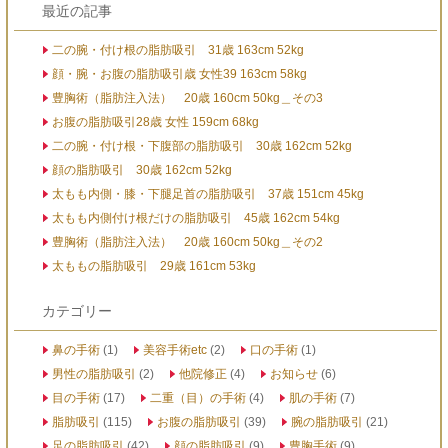
最近の記事
二の腕・付け根の脂肪吸引 31歳 163cm 52kg
顔・腕・お腹の脂肪吸引歳 女性39 163cm 58kg
豊胸術（脂肪注入法） 20歳 160cm 50kg＿その3
お腹の脂肪吸引28歳 女性 159cm 68kg
二の腕・付け根・下腹部の脂肪吸引 30歳 162cm 52kg
顔の脂肪吸引 30歳 162cm 52kg
太もも内側・膝・下腿足首の脂肪吸引 37歳 151cm 45kg
太もも内側付け根だけの脂肪吸引 45歳 162cm 54kg
豊胸術（脂肪注入法） 20歳 160cm 50kg＿その2
太ももの脂肪吸引 29歳 161cm 53kg
カテゴリー
鼻の手術
(1)
美容手術etc
(2)
口の手術
(1)
男性の脂肪吸引
(2)
他院修正
(4)
お知らせ
(6)
目の手術
(17)
二重（目）の手術
(4)
肌の手術
(7)
脂肪吸引
(115)
お腹の脂肪吸引
(39)
腕の脂肪吸引
(21)
足の脂肪吸引
(42)
顔の脂肪吸引
(9)
豊胸手術
(9)