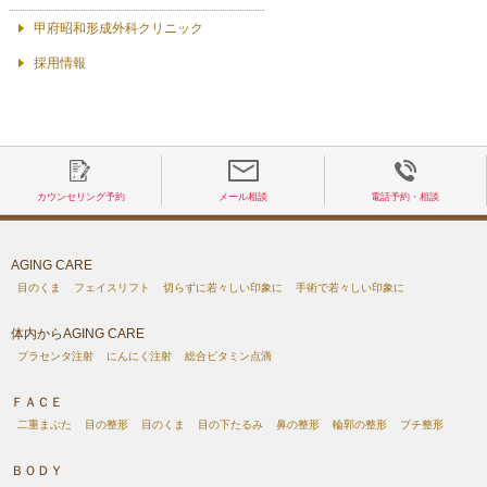
甲府昭和形成外科クリニック
採用情報
カウンセリング予約
メール相談
電話予約・相談
AGING CARE
目のくま
フェイスリフト
切らずに若々しい印象に
手術で若々しい印象に
体内からAGING CARE
プラセンタ注射
にんにく注射
総合ビタミン点滴
ＦＡＣＥ
二重まぶた
目の整形
目のくま
目の下たるみ
鼻の整形
輪郭の整形
プチ整形
ＢＯＤＹ