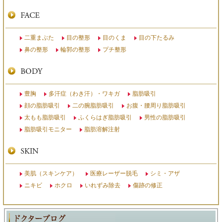
二重まぶた
目の整形
目のくま
目の下たるみ
鼻の整形
輪郭の整形
プチ整形
豊胸
多汗症（わき汗）・ワキガ
脂肪吸引
顔の脂肪吸引
二の腕脂肪吸引
お腹・腰周り脂肪吸引
太もも脂肪吸引
ふくらはぎ脂肪吸引
男性の脂肪吸引
脂肪吸引モニター
脂肪溶解注射
美肌（スキンケア）
医療レーザー脱毛
シミ・アザ
ニキビ
ホクロ
いれずみ除去
傷跡の修正