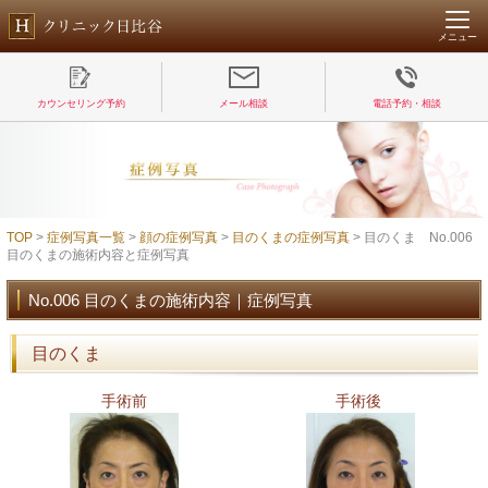
メニュー
カウンセリング予約
メール相談
電話予約・相談
TOP
>
症例写真一覧
>
顔の症例写真
>
目のくまの症例写真
> 目のくま No.006
目のくまの施術内容と症例写真
No.006 目のくまの施術内容｜症例写真
目のくま
手術前
手術後