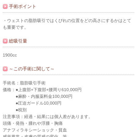
手術ポイント
・ウェストの脂肪吸引ではくびれの位置をどの高さにするかはとて
も重要です。
総吸引量
1900cc
～この手術に関して～
手術名：脂肪吸引手術
価格：●上腹部+下腹部+腰周り610,000円
●麻酔・内服薬料金100,000円
●圧迫ガードル10,000円
●税別
注意事項：経過・結果には個人差があります。
頭痛・発熱・腫れや浮腫・胸痛
アナフィラキシーショック・貧血
感覚異常・皮膚の質感の変化 等