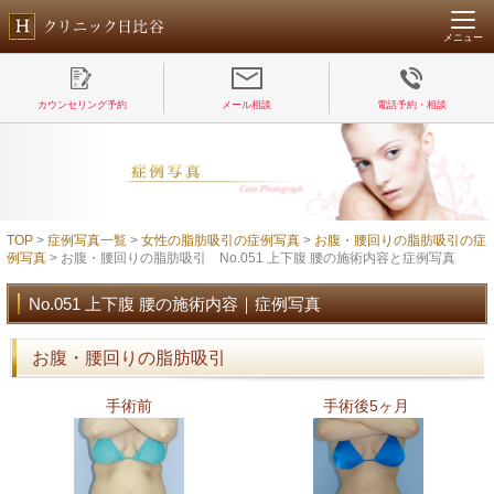
メニュー
カウンセリング予約
メール相談
電話予約・相談
TOP
>
症例写真一覧
>
女性の脂肪吸引の症例写真
>
お腹・腰回りの脂肪吸引の症
例写真
> お腹・腰回りの脂肪吸引 No.051 上下腹 腰の施術内容と症例写真
No.051 上下腹 腰の施術内容｜症例写真
お腹・腰回りの脂肪吸引
手術前
手術後5ヶ月