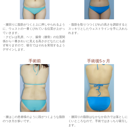
・腰回りに脂肪がつくと上に押しやられるよう
・脂肪を取りつつくびれの高さを調節すると
に、ウェストの一番くびれている位置が上がっ
スッキリとしたウェストラインを手に入れら
ていきます。
れます。
・クビレは乳房、ヘソ、腸骨（腰骨）の位置関
係から一番きれいに見える高さがどなたにも必
ず有りますので、吸引ではそれを実現するよう
デザインします。
手術前
手術後5ヶ月
・腰はこの患者様のように段がつくような脂肪
・腰回りの脂肪はなかなか自力では落としに
のつき方が多いです。
くいところなので、手術ではきっちり吸引し
ます。