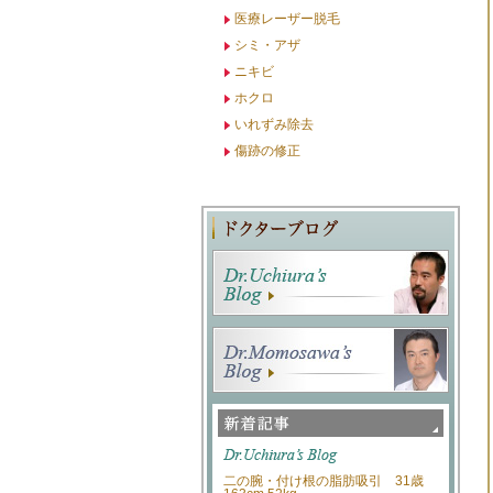
医療レーザー脱毛
シミ・アザ
ニキビ
ホクロ
いれずみ除去
傷跡の修正
二の腕・付け根の脂肪吸引 31歳