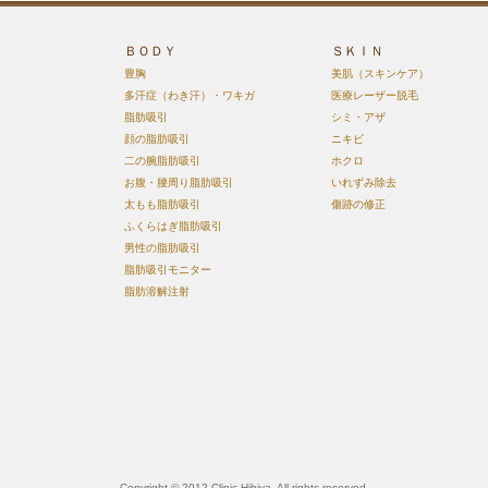
ＢＯＤＹ
ＳＫＩＮ
豊胸
美肌（スキンケア）
多汗症（わき汗）・ワキガ
医療レーザー脱毛
脂肪吸引
シミ・アザ
顔の脂肪吸引
ニキビ
二の腕脂肪吸引
ホクロ
お腹・腰周り脂肪吸引
いれずみ除去
太もも脂肪吸引
傷跡の修正
ふくらはぎ脂肪吸引
男性の脂肪吸引
脂肪吸引モニター
脂肪溶解注射
Copyright © 2012 Clinic Hibiya. All rights reserved.