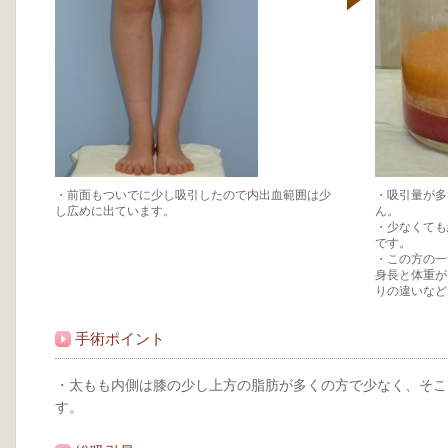
・前面もついでに少し吸引したので内出血範囲は少
・吸引量が多
し広めに出ています。
ん。
・少なくても
です。
・この方の一つ
身長と体重が
りの違いなど
手術ポイント
・太もも内側は膝の少し上方の脂肪が多くの方で少なく、そこ
す。