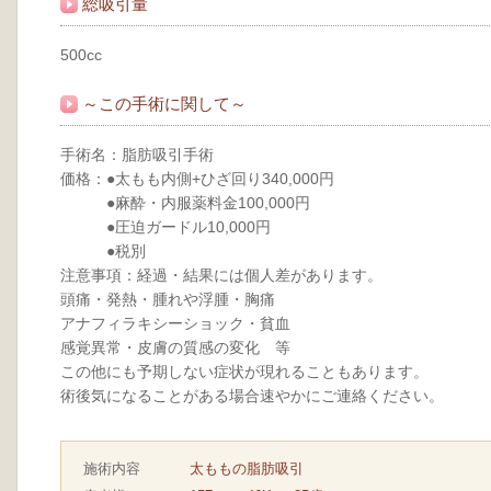
総吸引量
500cc
～この手術に関して～
手術名：脂肪吸引手術
価格：●太もも内側+ひざ回り340,000円
●麻酔・内服薬料金100,000円
●圧迫ガードル10,000円
●税別
注意事項：経過・結果には個人差があります。
頭痛・発熱・腫れや浮腫・胸痛
アナフィラキシーショック・貧血
感覚異常・皮膚の質感の変化 等
この他にも予期しない症状が現れることもあります。
術後気になることがある場合速やかにご連絡ください。
施術内容
太ももの脂肪吸引