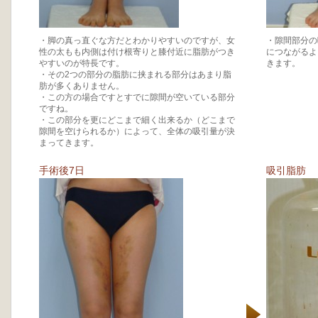
・脚の真っ直ぐな方だとわかりやすいのですが、女
・隙間部分の
性の太もも内側は付け根寄りと膝付近に脂肪がつき
につながるよ
やすいのが特長です。
きます。
・その2つの部分の脂肪に挟まれる部分はあまり脂
肪が多くありません。
・この方の場合ですとすでに隙間が空いている部分
ですね。
・この部分を更にどこまで細く出来るか（どこまで
隙間を空けられるか）によって、全体の吸引量が決
まってきます。
手術後7日
吸引脂肪