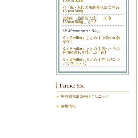
163cm 52kg
顔・腕・お腹の脂肪吸引歳 女性39
163cm 58kg
豊胸術（脂肪注入法） 20歳
160cm 50kg＿その3
X（旧twitter）まとめ【 涙袋の加齢
変化】
X（旧twitter）まとめ【 裏ハムラの
長期経過10年後、15年後】
X（旧twitter）まとめ【 埋没法につ
いて2022.7.2】
甲府昭和形成外科クリニック
採用情報