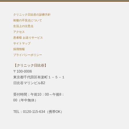
クリニック日比谷の診療方針
術後の不安点について
生活上の注意点
アクセス
患者様 お送りサービス
サイトマップ
採用情報
プライバシーポリシー
【クリニック日比谷】
〒100-0006
東京都千代田区有楽町１－５－１
日比谷マリンビルB2
受付時間：午前10：00～午後8：
00（年中無休）
TEL：0120-115-634（携帯OK）