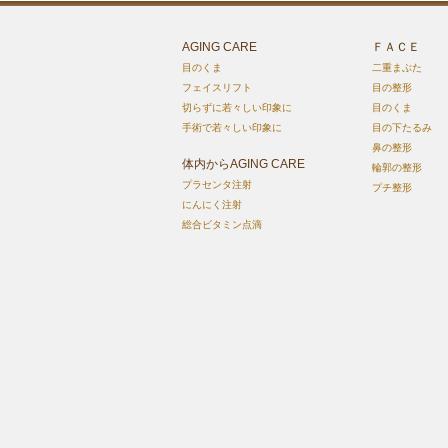
AGING CARE
ＦＡＣＥ
目のくま
二重まぶた
フェイスリフト
目の整形
切らずに若々しい印象に
目のくま
手術で若々しい印象に
目の下たるみ
鼻の整形
体内からAGING CARE
輪郭の整形
プラセンタ注射
プチ整形
にんにく注射
総合ビタミン点滴