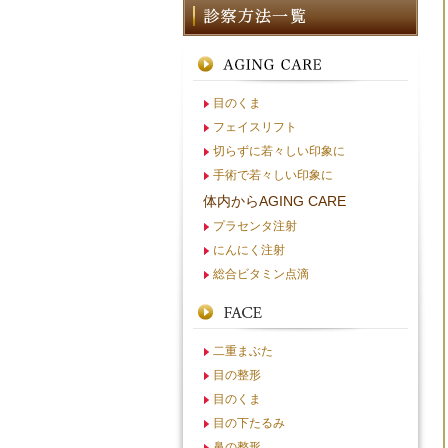
目のくま
フェイスリフト
切らずに若々しい印象に
手術で若々しい印象に
体内からAGING CARE
プラセンタ注射
にんにく注射
総合ビタミン点滴
二重まぶた
目の整形
目のくま
目の下たるみ
鼻の整形