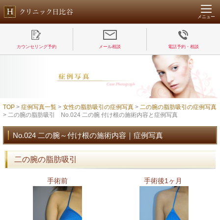
メニュー
カウンセリング予約
メール相談
電話予約・相談
TOP
>
症例写真一覧
>
女性の脂肪吸引の症例写真
>
二の腕の脂肪吸引の症例写真
> 二の腕の脂肪吸引 No.024 二の腕 付け根の施術内容と症例写真
No.024 二の腕～付け根の施術内容｜症例写真
二の腕の脂肪吸引
手術前
手術後1ヶ月