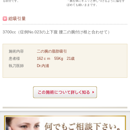
る部分です。
・腕を体にギュッと押しつけるように脇をす
ぼめても細いままです。
総吸引量
3700cc（症例No.023の上下腹 腰二の腕付け根と合わせて）
施術内容
二の腕の脂肪吸引
患者様
162ｃｍ 55Kg 21歳
執刀医師
Dr.内浦