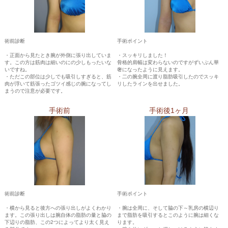
術前診断
手術ポイント
・正面から見たとき腕が外側に張り出していま
・スッキリしました！
す。この方は筋肉は細いのにの少しもったいな
骨格的肩幅は変わらないのですがずいぶん華
いですね。
奢になったように見えます。
・ただこの部位は少しでも吸引しすぎると、筋
・二の腕全周に渡り脂肪吸引したのでスッキ
肉が浮いて筋張ったゴツイ感じの腕になってし
リしたラインを出せました。
まうので注意が必要です。
手術前
手術後1ヶ月
術前診断
手術ポイント
・横から見ると後方への張り出しがよくわかり
・腕は全周に、そして脇の下～乳房の横辺り
ます。この張り出しは腕自体の脂肪の量と脇の
まで脂肪を吸引するとこのように腕は細くな
下辺りの脂肪、この2つによってより太く見え
ります。