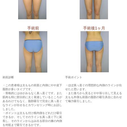
手術前
手術後1ヶ月
術前診断
手術ポイント
・この患者様は太ももの前面と内側にやや皮下
・ほぼ真っ直ぐの理想的な内側のラインが出
脂肪が多いタイプです。
せたと思います。
・骨格的にはゆがみもなく真っ直ぐです。また
・また後ろから見るとやや張り出して見える
筋肉も特に部分的に太く発達しているところが
太もも外側も前面の脂肪の吸引具合に合わせ
あるわけでもなく、脂肪吸引で完全に真っ直ぐ
て極力吸引しました。
なラインが出せるとカウンセリング時にお話し
しました。
・ポイントは太もも付け根内側をどれだけ吸引
できるか、そしてそのラインを真っ直ぐ下に延
長し、そのラインからはみ出る部分の膝の内側
を何処まで吸引できるかです。