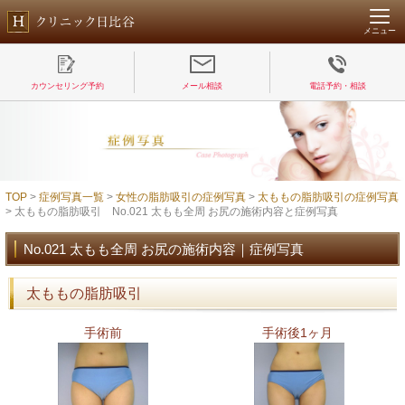
メニュー
カウンセリング予約
メール相談
電話予約・相談
TOP
>
症例写真一覧
>
女性の脂肪吸引の症例写真
>
太ももの脂肪吸引の症例写真
> 太ももの脂肪吸引 No.021 太もも全周 お尻の施術内容と症例写真
No.021 太もも全周 お尻の施術内容｜症例写真
太ももの脂肪吸引
手術前
手術後1ヶ月