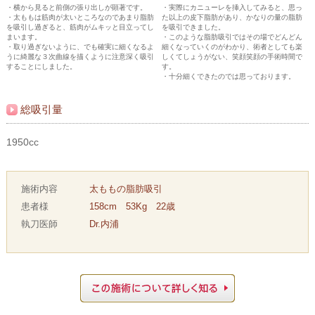
・横から見ると前側の張り出しが顕著です。
・実際にカニューレを挿入してみると、思っ
・太ももは筋肉が太いところなのであまり脂肪
た以上の皮下脂肪があり、かなりの量の脂肪
を吸引し過ぎると、筋肉がムキッと目立ってし
を吸引できました。
まいます。
・このような脂肪吸引ではその場でどんどん
・取り過ぎないように、でも確実に細くなるよ
細くなっていくのがわかり、術者としても楽
うに綺麗な３次曲線を描くように注意深く吸引
しくてしょうがない、笑顔笑顔の手術時間で
することにしました。
す。
・十分細くできたのでは思っております。
総吸引量
1950cc
施術内容
太ももの脂肪吸引
患者様
158cm 53Kg 22歳
執刀医師
Dr.内浦