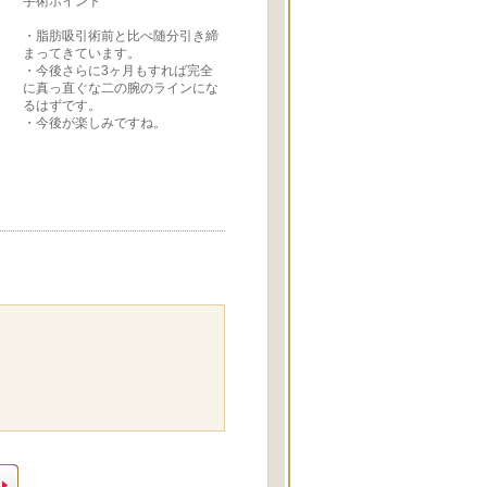
手術ポイント
・脂肪吸引術前と比べ随分引き締
まってきています。
・今後さらに3ヶ月もすれば完全
に真っ直ぐな二の腕のラインにな
るはずです。
・今後が楽しみですね。