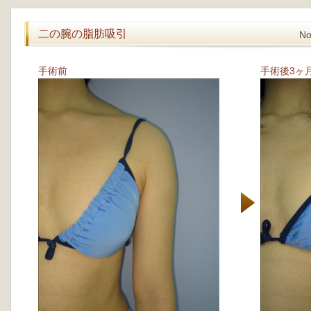
二の腕の脂肪吸引
N
手術前
手術後3ヶ