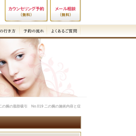
 二の腕の脂肪吸引 No.019 二の腕の施術内容と症