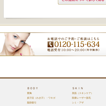
ＢＯＤＹ
ＳＫＩＮ
豊胸
美肌（スキンケア）
多汗症（わき汗）・ワキガ
医療レーザー脱毛
脂肪吸引
シミ・アザ