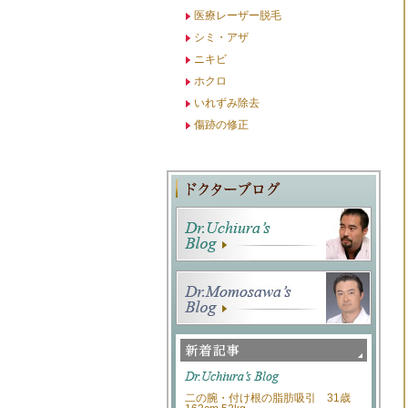
医療レーザー脱毛
シミ・アザ
ニキビ
ホクロ
いれずみ除去
傷跡の修正
二の腕・付け根の脂肪吸引 31歳