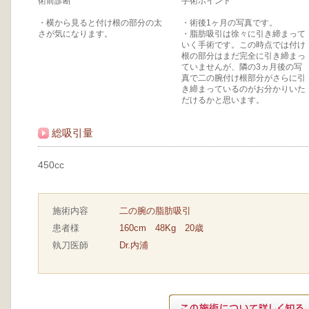
術前診断
手術ポイント
・横から見ると付け根の部分の太
・術後1ヶ月の写真です。
さが気になります。
・脂肪吸引は徐々に引き締まって
いく手術です。この時点では付け
根の部分はまだ完全に引き締まっ
ていませんが、隣の3ヵ月後の写
真で二の腕付け根部分がさらに引
き締まっているのがお分かりいた
だけるかと思います。
総吸引量
450cc
施術内容
二の腕の脂肪吸引
患者様
160cm 48Kg 20歳
執刀医師
Dr.内浦