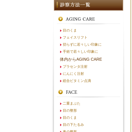
目のくま
フェイスリフト
切らずに若々しい印象に
手術で若々しい印象に
体内からAGING CARE
プラセンタ注射
にんにく注射
総合ビタミン点滴
二重まぶた
目の整形
目のくま
目の下たるみ
鼻の整形