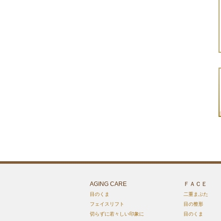
AGING CARE
ＦＡＣＥ
目のくま
二重まぶた
フェイスリフト
目の整形
切らずに若々しい印象に
目のくま