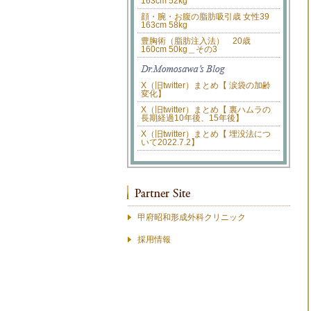
163cm 52kg
顔・腕・お腹の脂肪吸引歳 女性39
163cm 58kg
豊胸術（脂肪注入法） 20歳
160cm 50kg＿その3
X（旧twitter）まとめ【 涙袋の加齢
変化】
X（旧twitter）まとめ【 裏ハムラの
長期経過10年後、15年後】
X（旧twitter）まとめ【 埋没法につ
いて2022.7.2】
甲府昭和形成外科クリニック
採用情報