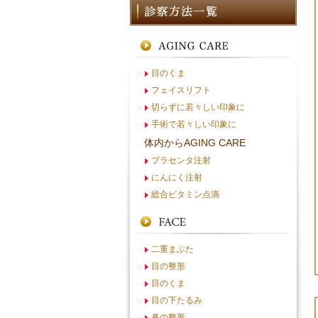
目のくま
フェイスリフト
切らずに若々しい印象に
手術で若々しい印象に
体内からAGING CARE
プラセンタ注射
にんにく注射
総合ビタミン点滴
二重まぶた
目の整形
目のくま
目の下たるみ
鼻の整形