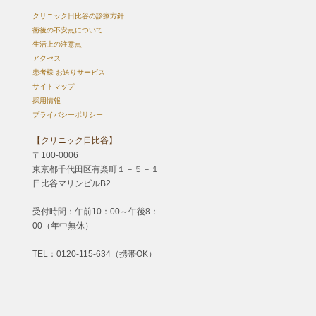
クリニック日比谷の診療方針
術後の不安点について
生活上の注意点
アクセス
患者様 お送りサービス
サイトマップ
採用情報
プライバシーポリシー
【クリニック日比谷】
〒100-0006
東京都千代田区有楽町１－５－１
日比谷マリンビルB2
受付時間：午前10：00～午後8：
00（年中無休）
TEL：0120-115-634（携帯OK）