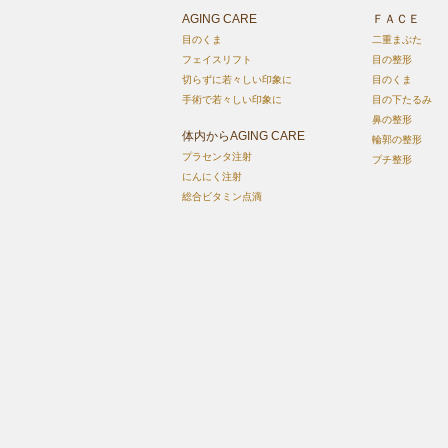
AGING CARE
ＦＡＣＥ
目のくま
二重まぶた
フェイスリフト
目の整形
切らずに若々しい印象に
目のくま
手術で若々しい印象に
目の下たるみ
鼻の整形
体内からAGING CARE
輪郭の整形
プラセンタ注射
プチ整形
にんにく注射
総合ビタミン点滴