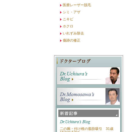
医療レーザー脱毛
シミ・アザ
ニキビ
ホクロ
いれずみ除去
傷跡の修正
二の腕・付け根の脂肪吸引 31歳