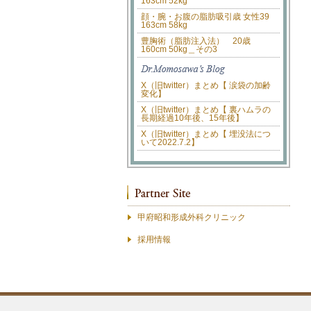
163cm 52kg
顔・腕・お腹の脂肪吸引歳 女性39
163cm 58kg
豊胸術（脂肪注入法） 20歳
160cm 50kg＿その3
X（旧twitter）まとめ【 涙袋の加齢
変化】
X（旧twitter）まとめ【 裏ハムラの
長期経過10年後、15年後】
X（旧twitter）まとめ【 埋没法につ
いて2022.7.2】
甲府昭和形成外科クリニック
採用情報