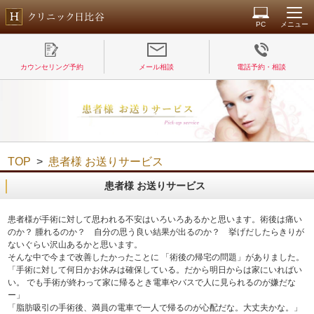
PC
メニュー
カウンセリング予約
メール相談
電話予約・相談
TOP
>
患者様 お送りサービス
患者様 お送りサービス
患者様が手術に対して思われる不安はいろいろあるかと思います。術後は痛い
のか？ 腫れるのか？ 自分の思う良い結果が出るのか？ 挙げだしたらきりが
ないぐらい沢山あるかと思います。
そんな中で今まで改善したかったことに 「術後の帰宅の問題」がありました。
「手術に対して何日かお休みは確保している。だから明日からは家にいればい
い。 でも手術が終わって家に帰るとき電車やバスで人に見られるのが嫌だな
ー」
「脂肪吸引の手術後、満員の電車で一人で帰るのが心配だな。大丈夫かな。」