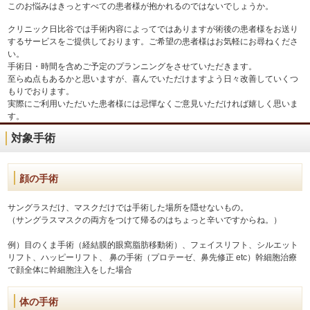
このお悩みはきっとすべての患者様が抱かれるのではないでしょうか。
クリニック日比谷では手術内容によってではありますが術後の患者様をお送り
するサービスをご提供しております。ご希望の患者様はお気軽にお尋ねくださ
い。
手術日・時間を含めご予定のプランニングをさせていただきます。
至らぬ点もあるかと思いますが、喜んでいただけますよう日々改善していくつ
もりでおります。
実際にご利用いただいた患者様には忌憚なくご意見いただければ嬉しく思いま
す。
対象手術
顔の手術
サングラスだけ、マスクだけでは手術した場所を隠せないもの。
（サングラスマスクの両方をつけて帰るのはちょっと辛いですからね。）
例）目のくま手術（経結膜的眼窩脂肪移動術）、フェイスリフト、シルエット
リフト、ハッピーリフト、 鼻の手術（プロテーゼ、鼻先修正 etc）幹細胞治療
で顔全体に幹細胞注入をした場合
体の手術